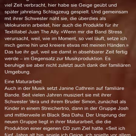
viel Zeit verbracht, hier habe sie Geige geübt und
später jahrelang Schlagzeug gespielt. Und gemeinsam
mit ihrer Schwester näht sie, die überdies als
Velokurierin arbeitet, hier auch die Produkte für ihr
Textillabel Juan The Ally. «Wenn mir die Band Stress
verursacht, weil, wie im Moment, so viel läuft, setze ich
mich gerne hin und kreiere etwas mit meinen Händen.»
Das tue ihr gut, weil sie damit in absehbarer Zeit fertig
werde – im Gegensatz zur Musikproduktion. Es
beruhige sie aber nicht zuletzt auch dank der familiären
Umgebung.
Eine Maturarbeit
Auch in der Musik setzt Janine Cathrein auf familiäre
Bande. Seit vielen Jahren musiziert sie mit ihrer
Schwester Vera und ihrem Bruder Simon, zunächst als
Kinder in einem Streichertrio, dann in der Gruppe Josh
und mittlerweile in Black Sea Dahu. Der Ursprung der
neuen Gruppe liegt in ihrer Maturarbeit, die die
Produktion einer eigenen CD zum Ziel hatte. «Seit ich
fünf Jahre alt bin, spiele ich Geige, ich spielte vor allem