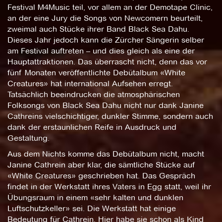
Festival M4Music teil, vor allem an der Demotape Clinic,
an der eine Jury die Songs von Newcomern beurteilt,
zweimal auch Stücke ihrer Band Black Sea Dahu.
Dieses Jahr jedoch kann die Zürcher Sängerin selber
am Festival auftreten – und dies gleich als eine der
Hauptattraktionen. Das überrascht nicht, denn das vor
fünf Monaten veröffentlichte Debütalbum «White
Creatures» hat international Aufsehen erregt.
Tatsächlich beeindrucken die atmosphärischen
Folksongs von Black Sea Dahu nicht nur dank Janine
Cathreins vielschichtiger, dunkler Stimme, sondern auch
dank der erstaunlichen Reife in Ausdruck und
Gestaltung.
Aus dem Nichts komme das Debütalbum nicht, macht
Janine Cathrein aber klar, die sämtliche Stücke auf
«White Creatures» geschrieben hat. Das Gespräch
findet in der Werkstatt ihres Vaters in Egg statt, weil ihr
Übungsraum in einem «sehr kalten und dunklen
Luftschutzkeller» sei. Die Werkstatt hat einige
Bedeutung für Cathrein. Hier habe sie schon als Kind