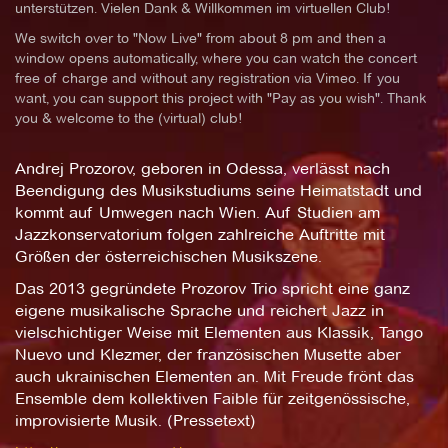
unterstützen. Vielen Dank & Willkommen im virtuellen Club!
We switch over to "Now Live" from about 8 pm and then a
window opens automatically, where you can watch the concert
free of charge and without any registration via Vimeo. If you
want, you can support this project with "Pay as you wish". Thank
you & welcome to the (virtual) club!
Andrej Prozorov, geboren in Odessa, verlässt nach
Beendigung des Musikstudiums seine Heimatstadt und
kommt auf Umwegen nach Wien. Auf Studien am
Jazzkonservatorium folgen zahlreiche Auftritte mit
Größen der österreichischen Musikszene.
Das 2013 gegründete Prozorov Trio spricht eine ganz
eigene musikalische Sprache und reichert Jazz in
vielschichtiger Weise mit Elementen aus Klassik, Tango
Nuevo und Klezmer, der französischen Musette aber
auch ukrainischen Elementen an. Mit Freude frönt das
Ensemble dem kollektiven Faible für zeitgenössische,
improvisierte Musik. (Pressetext)