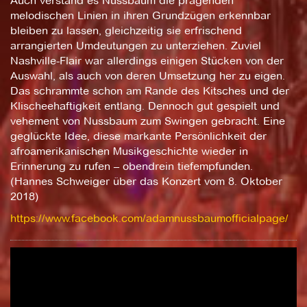
Auch verstand es Nussbaum die prägenden
melodischen Linien in ihren Grundzügen erkennbar
bleiben zu lassen, gleichzeitig sie erfrischend
arrangierten Umdeutungen zu unterziehen. Zuviel
Nashville-Flair war allerdings einigen Stücken von der
Auswahl, als auch von deren Umsetzung her zu eigen.
Das schrammte schon am Rande des Kitsches und der
Klischeehaftigkeit entlang. Dennoch gut gespielt und
vehement von Nussbaum zum Swingen gebracht. Eine
geglückte Idee, diese markante Persönlichkeit der
afroamerikanischen Musikgeschichte wieder in
Erinnerung zu rufen – obendrein tiefempfunden.
(Hannes Schweiger über das Konzert vom 8. Oktober
2018)
https://www.facebook.com/adamnussbaumofficialpage/