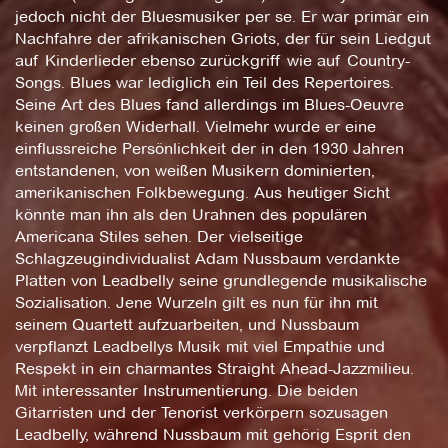
jedoch nicht der Bluesmusiker per se. Er war primär ein
Nachfahre der afrikanischen Griots, der für sein Liedgut
auf Kinderlieder ebenso zurückgriff wie auf Country-
Songs. Blues war lediglich ein Teil des Repertoires.
Seine Art des Blues fand allerdings im Blues-Oeuvre
keinen großen Widerhall. Vielmehr wurde er eine
einflussreiche Persönlichkeit der in den 1930 Jahren
entstandenen, von weißen Musikern dominierten,
amerikanischen Folkbewegung. Aus heutiger Sicht
könnte man ihn als den Urahnen des populären
Americana Stiles sehen. Der vielseitige
Schlagzeugindividualist Adam Nussbaum verdankte
Platten von Leadbelly seine grundlegende musikalische
Sozialisation. Jene Wurzeln gilt es nun für ihn mit
seinem Quartett aufzuarbeiten, und Nussbaum
verpflanzt Leadbellys Musik mit viel Empathie und
Respekt in ein charmantes Straight Ahead-Jazzmilieu.
Mit interessanter Instrumentierung. Die beiden
Gitarristen und der Tenorist verkörpern sozusagen
Leadbelly, während Nussbaum mit gehörig Esprit den