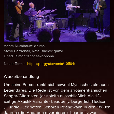
Adam Nussbaum: drums
Steve Cardenas, Nate Radley: guitar
Ohad Talmor: tenor saxophone
Neuer Termin:
https://porgy.at/events/10584/
Wurzelbehandlung
Um seine Person rankt sich sowohl Mystisches als auch
Legendäres. Die Rede ist von dem afroamerikanischen
Sänger/Gitarristen (er spielte ausschließlich die 12-
saitige Akustik-Variante) Leadbelly, bürgerlich Hudson
„Huddie“ Ledbetter. Geboren irgendwann in den 1880er
Jahren (die Angaben divergieren). Leadbelly war