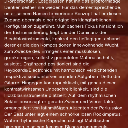
„Körperschaft“. Losgelassen hat ihn das großformatige
Denken seither nie wieder. Für das dementsprechende,
unter seinem Namen firmierende Konzept hat er diesen
Zugang abermals einer originellen klangfarblichen
Konfiguration zugeführt. Mühlbachers Fokus hinsichtlich
der Instrumentierung liegt bei der Dominanz der
Blechblasinstrumente, konkret den tieflagigen, anhand
derer er die den Kompositionen innewohnende Wucht,
zum Zwecke des Erringens einer muskulösen,
grobkörnigen, kollektiv gedeuteten Materialästhetik,
auslotet. Ergänzend positioniert sind die
Keyboards/Electronics mit harmonisch verdichtenden
respektive soundintervenierenden Aufgaben. Detto die
Gitarre. Hingegen kontrapunktisch, mit genau dieser
kontrastwirksamen Unbeschreiblichkeit, sind die
Holzblasinstrumente platziert. Auf dem rhythmischen
Sektor bevorzugt er gerade Zweier und Vierer Takte,
ornamentiert von latinmäßigen Akzenten der Perkussion.
Der Beat unterliegt einem schnörkellosen Rockimpetus.
Wahre rhythmische Kapriolen schlägt Mühlbacher
hingegen in seinen famosen Bläserarrangements.