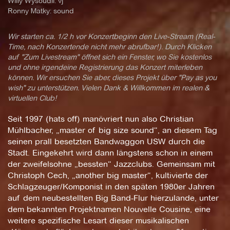
Willy Wysoudil: vj
Ronny Matky: sound
Wir starten ca. 1/2 h vor Konzertbeginn den Live-Stream (Real-
Time, nach Konzertende nicht mehr abrufbar!). Durch Klicken
auf "Zum Livestream" öffnet sich ein Fenster, wo Sie kostenlos
und ohne irgendeine Registrierung das Konzert miterleben
können. Wir ersuchen Sie aber, dieses Projekt über "Pay as you
wish" zu unterstützen. Vielen Dank & Willkommen im realen &
virtuellen Club!
Seit 1997 (hats off) manövriert nun also Christian
Mühlbacher, „master of big size sound“, an diesem Tag
seinen prall besetzten Bandwaggon USW durch die
Stadt. Eingekehrt wird dann längstens schon in einem
der zweifelsohne „bessten“ Jazzclubs. Gemeinsam mit
Christoph Cech, „another big master“, kultivierte der
Schlagzeuger/Komponist in den späten 1980er Jahren
auf dem neubestellten Big Band-Flur hierzulande, unter
dem bekannten Projektnamen Nouvelle Cousine, eine
weitere spezifische Lesart dieser musikalischen