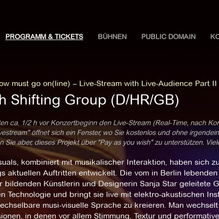
PROGRAMM & TICKETS
BÜHNEN
PUBLIC DOMAIN
K
w must go on(line) – Live-Stream with Live-Audience Part II
ch Shifting Group (D/HR/GB)
ten ca. 1/2 h vor Konzertbeginn den Live-Stream (Real-Time, nach Ko
estream" öffnet sich ein Fenster, wo Sie kostenlos und ohne irgendei
 Sie aber, dieses Projekt über "Pay as you wish" zu unterstützen. Vie
suals, kombiniert mit musikalischer Interaktion, haben sich z
gs aktuellen Auftritten entwickelt. Die vom in Berlin leben
 bildenden Künstlerin und Designerin Sanja Star geleitete 
n Technologie und bringt sie live mit elektro-akustischen 
echselbare musi-visuelle Sprache zu kreieren. Man wechsel
ionen, in denen vor allem Stimmung, Textur und performat