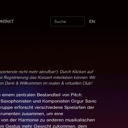
ONTAKT
EN
nzertende nicht mehr abrufbar!). Durch Klicken auf
ne Registrierung das Konzert miterleben können. Wir
len Dank & Willkommen im realen & virtuellen Club!
u einem zentralen Bestandteil von Pitch
den Saxophonisten und Komponisten Grgur Savic
Gruppe erforscht verschiedene Spielarten der
Instrumenten zusammen, um eine
t von der Harmonie zu anderen musikalischen
ivem Gestus mehr Gewicht zukommen, dem