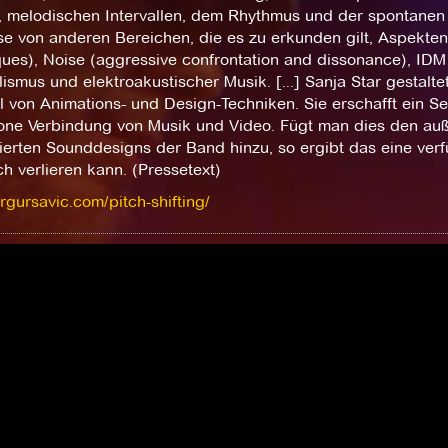
, melodischen Intervallen, dem Rhythmus und der spontanen I
sse von anderen Bereichen, die es zu erkunden gilt, Aspekte
ues), Noise (aggressive confrontation and dissonance), IDM 
ismus und elektroakustischer Musik. [...] Sanja Star gestalte
l von Animations- und Design-Techniken. Sie erschafft ein S
one Verbindung von Musik und Video. Fügt man dies den au
erten Sounddesigns der Band hinzu, so ergibt das eine verfü
h verlieren kann. (Pressetext)
grgursavic.com/pitch-shifting/