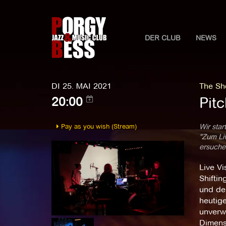
DER CLUB
NEWS
DI 25. MAI 2021
The Sho
Pit
20:00
Pay as you wish (Stream)
Wir star
"Zum Liv
ersuchen
Live Vi
Shiftin
und der
heutige
unverw
Dimens