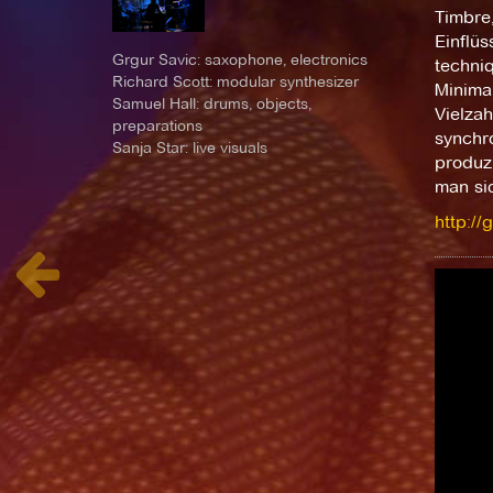
Timbre
Einflü
Grgur Savic: saxophone, electronics
techniq
Richard Scott: modular synthesizer
Minimal
Samuel Hall: drums, objects,
Vielzah
preparations
synchr
Sanja Star: live visuals
produzi
man sic
http://