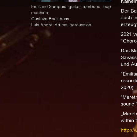
Kalnei
Emiliano Sampaio: guitar, trombone, loop
Der Ba
machine
auch in
Gustavo Boni: bass
erzeug
Luis Andre: drums, percussion
2021 ve
“Choros
Das Mer
Savass
und Aus
"Emilia
recordi
2020)
"Meretr
sound."
„Meretr
within
http:/