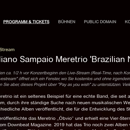
PROGRAMM & TICKETS
BÜHNEN
PUBLIC DOMAIN
K
 Stream
liano Sampaio Meretrio 'Brazilian 
ten ca. 1/2 h vor Konzertbeginn den Live-Stream (Real-Time, nach Ko
estream" öffnet sich ein Fenster, wo Sie kostenlos und ohne irgendei
 Sie aber, dieses Projekt über "Pay as you wish" zu unterstützen. Vie
etrio ist ein seltenes Beispiel für eine echte Band, die sei
m, durch ihre ständige Suche nach neuen musikalischen Wegen
hiedliche Alben veröffentlicht, die für die Entwicklung des 
röffentlichte das Meretrio „Óbvio“ und erhielt eine Vier-Ste
vom Downbeat Magazine. 2019 hat das Trio noch zwei Alben v