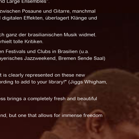
and Large Ensembles“.
 zwischen Posaune und Gitarre, manchmal
 digitalen Effekten, überlagert Klänge und
ch ganz der brasilianischen Musik widmet.
ielt tolle Kritiken.
n Festivals und Clubs in Brasilien (u.a.
 Bayerisches Jazzweekend, Bremen Sende Saal)
nt is clearly represented on these new
cording to add to your library!" (Jiggs Whigham,
ess brings a completely fresh and beautiful
ound, but one that allows for immense freedom