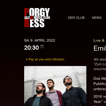
DER CLUB
NEWS
SA 9. APRIL 2022
Live &
Emi
20:30
Pay as you wish (Stream)
Wir star
"Zum Liv
ersuchen
Das Mer
Publiku
untersc
2016 ve
Year” 