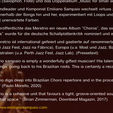
n (Saxophon, Flöte) und das Doppelalbum „Music for Small 
ndleader und Komponist Emiliano Sampaio wechselt virtuos
nerhalb der Songs hin und her, experimentiert mit Loops und
t unerwartete Farben.
röffentlichte das Meretrio ein neues Album “Choros”, das si
” wurde für die deutsche Schallplattenkritik nominiert und erh
etrio ist international gefeiert und gastierte auf renommierte
i Jazz Fest, Jazz na Fábrica), Europa (u.a. Most und Jazz,
tralien (u.a. Perth Jazz Fest, Jazz Lab). (Pressetext)
no sampaio is simply a wonderfully gifted musician! His tale
ngs, going back to his Brazilian roots. This is certainly a re
io digs deep into Brazilian Choro repertoire and in the proc
 (Paulo Morello, 2020)
io is a cohesive unit that favours a tight, groove-oriented s
 that space.” (Brian Zimmerman, Downbeat Magazin, 2017)
/www.emilianosampaio.com