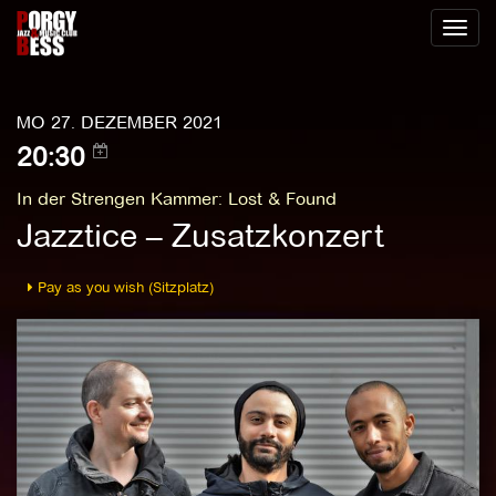
Toggl
naviga
MO 27. DEZEMBER 2021
20:30
In der Strengen Kammer
:
Lost & Found
Jazztice – Zusatzkonzert
Pay as you wish (Sitzplatz)