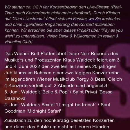
Wir starten ca. 1/2 h vor Konzertbeginn den Live-Stream (Real-
Time, nach Konzertende nicht mehr abrufbar!). Durch Klicken
auf "Zum Livestream" öffnet sich ein Fenster, wo Sie kostenlos
und ohne irgendeine Registrierung das Konzert miterleben
können. Wir ersuchen Sie aber, dieses Projekt über "Pay as you
wish" zu unterstützen. Vielen Dank & Willkommen im realen &
virtuellen Club!
Das Wiener Kult Plattenlabel Dope Noir Records des
Musikers und Produzenten Klaus Waldeck feiert am 3.
und 4. Juni 2022 den zweiten Teil seines 20-jährigen
Jubiläums im Rahmen einer zweitägigen Konzertreihe
im legendären Wiener Musikclub Porgy & Bess. Gleich
4 Konzerte verteilt auf 2 Abende sind angesetzt:
3. Juni: Waldeck 'Belle & Pop' / Saint Privat 'Bossa
Casanova'
4. Juni: Waldeck Sextet 'It might be french' / Soul
Goodman 'Midnight Safari'
Zusätzlich zu den hochkarätig besetzten Konzerten –
und damit das Publikum nicht mit leeren Händen