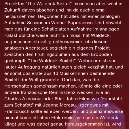
Projektes "The Waldeck Sextet“ muss man aber wohl in
Zukunft davon absehen und ihn da auch einmal
herausnehmen. Begonnen hat alles mit einer analogen
Aufnahme Session im Wiener Supersense. Und obwohl
man das für eine Schallplatten Aufnahme im analogen
Palast üblicherweise nicht tun muss, hat Waldeck,
augenscheinlich völlig enthusiasmiert ob diesem
analogen Abenteuer, sogleich ein eigenes Projekt
zwischen den Frühlingsblumen aus dem Erdboden
gestampft: "The Waldeck Sextett". Wobei er sich vor
lauter Aufregung natürlich auch gleich verzählt hat, und
er somit das erste aus 10 MusikerInnen bestehende
Sextett der Welt gründete. Und das, was die
Herrschaften gemeinsam machen, könnte die eine oder
andere französische Reminiszenz wecken, wie an
Charles Aznavour oder 60er Jahre Filme wie "Fahrstuhl
zum Schafott" mit Jeanne Moreau. Irgendwas mit
Französisch sollte es eben werden, und ausnahmsweise
einmal komplett ohne Elektronik - wie so ein Waldeck
klingt und was dabei genau herausgekommen ist, wird