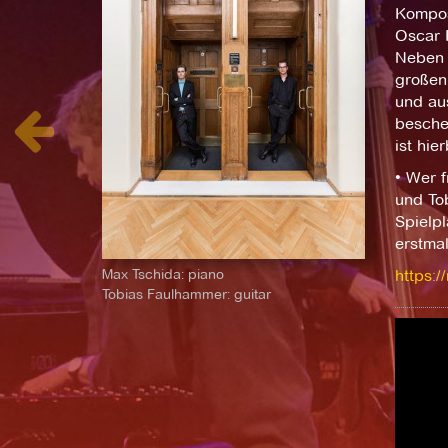
Komposi
Oscar 
Neben 
großen
und au
besche
ist hie
• Wer f
und To
Spielp
erstmal
Max Tschida: piano
https:
Tobias Faulhammer: guitar