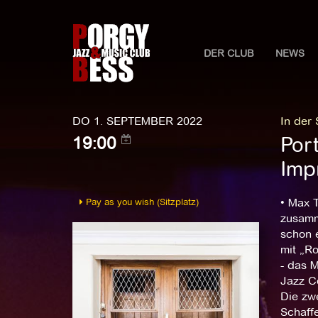
DER CLUB
NEWS
DO 1. SEPTEMBER 2022
In der
Por
19:00
Impr
Pay as you wish (Sitzplatz)
• Max T
zusamm
schon 
mit „R
- das M
Jazz C
Die zw
Schaff