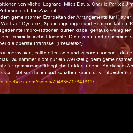
tionen von Michel Legrand, Miles Davis, Charlie Parker, Jim
Peterson und Joe Zawinul.
dem gemeinsamen Erarbeiten der Arrangements für Klavier 
 Wert auf Dynamik, Spannungsbögen und Kommunikation. Ko
sgedehnte Improvisationen dürfen dabei genauso wenig fehlen
iden minimalistische Elemente. Die niveau- und geschmackv
rbei die oberste Prämisse. (Pressetext)
rei improvisiert, sollte offen sein und zuhören können - das
bias Faulhammer nicht nur ein Werkzeug beim gemeinsamen
latz für gemeinsame klangliche Entdeckungen. An diesem Ab
s vor Publikum fallen und schaffen Raum für’s Entdecken in d
//m.facebook.com/events/794835717341612/