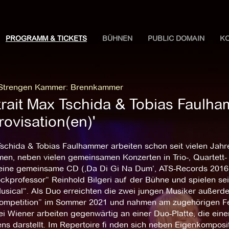
PROGRAMM & TICKETS
BÜHNEN
PUBLIC DOMAIN
K
 Strengen Kammer
:
Brennkammer
trait Max Tschida & Tobias Faulham
ovisation(en)'
schida & Tobias Faulhammer arbeiten schon seit vielen Jahr
en, neben vielen gemeinsamen Konzerten in Trio-, Quartett-
eine gemeinsame CD (‚Da Di Gi Na Dum‘, ATS-Records 2016)
ockprofessor“ Reinhold Bilgeri auf der Bühne und spielen se
usical“. Als Duo erreichten die zwei jungen Musiker außerde
ompetition” im Sommer 2021 und nahmen am zugehörigen Festi
ei Wiener arbeiten gegenwärtig an einer Duo-Platte, die ei
ens darstellt. Im Repertoire ﬁ nden sich neben Eigenkomposi