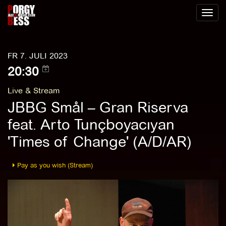
Toggl
naviga
FR 7. JULI 2023
20:30
Live & Stream
JBBG Smål – Gran Riserva
feat. Arto Tunçboyacıyan
'Times of Change' (A/D/AR)
Pay as you wish (Stream)