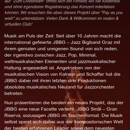
auf "Zum Livestream" öffnet sich ein Fenster, wo Sie kostenlos
und ohne irgendeine Registrierung das Konzert miterleben
können. Wir ersuchen Sie aber, dieses Projekt über "Pay as you
wish" zu unterstützen. Vielen Dank & Willkommen im realen &
virtuellen Club!
Musik am Puls der Zeit: Seit über 10 Jahren macht die
international gefeierte JBBG – Jazz Bigband Graz mit
ihrem genialen und ureigenen Sound von sich reden,
der irgendwo zwischen Jazz, Pop, Minimal,
weltmusikalischen Elementen und jazzmusikalischer
Haltung angesiedelt ist. Angetrieben von der
musikalischen Vision von Kalnein und Schaffer hat die
JBBG dabei mit ihren letzten drei Produktionen
absolutes musikalisches Neuland für Jazzorchester
betreten.
Nun präsentieren die beiden ein neues Projekt, das der
JBBG eine neue Facette verleiht: JBBG Smål – Gran
Riserva, sozusagen JBBG im Taschenformat. Die Musik
selbst speist sich dabei aus der kompositorischen Welt
der beiden erfahrenen Leader sowie dem neuesten