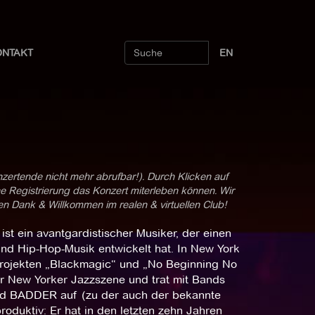
ONTAKT
EN
nzertende nicht mehr abrufbar!). Durch Klicken auf
ne Registrierung das Konzert miterleben können. Wir
len Dank & Willkommen im realen & virtuellen Club!
t ein avantgardistischer Musiker, der einen
und Hip-Hop-Musik entwickelt hat. In New York
Projekten „Blackmagic“ und „No Beginning No
er New Yorker Jazzszene und trat mit Bands
and BADDER auf (zu der auch der bekannte
roduktiv: Er hat in den letzten zehn Jahren