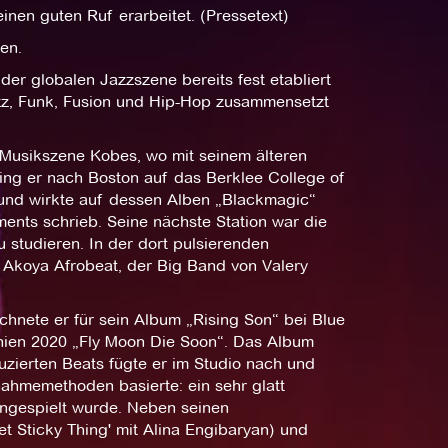
einen guten Ruf erarbeitet. (Pressetext)
en.
er globalen Jazzszene bereits fest etabliert
azz, Funk, Fusion und Hip-Hop zusammensetzt
 Musikszene Kobes, wo mit seinem älteren
ing er nach Boston auf das Berklee College of
 und wirkte auf dessen Alben „Blackmagic“
ents schrieb. Seine nächste Station war die
studieren. In der dort pulsierenden
, Akoya Afrobeat, der Big Band von Valery
hnete er für sein Album „Rising Son“ bei Blue
chien 2020 „Fly Moon Die Soon“. Das Album
zierten Beats fügte er im Studio nach und
nahmemethoden basierte: ein sehr glatt
eingespielt wurde. Neben seinen
et Sticky Thing' mit Alina Engibaryan) und