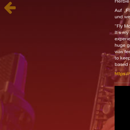
Herbie 
Auf „F
und wei
“Fly Mo
It’s my
experie
huge go
was fee
to kee
based o
https: