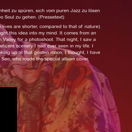
heit zu spüren, sich vom puren Jazz zu lösen
o Soul zu gehen. (Pressetext)
lives are shorter, compared to that of nature).
ught this idea into my mind. It comes from an
 Valley for a photoshoot. That night, I saw a
icent scenery I had ever seen in my life. I
oking up at that golden moon, I thought, I have
i Seo, who made the special album cover,