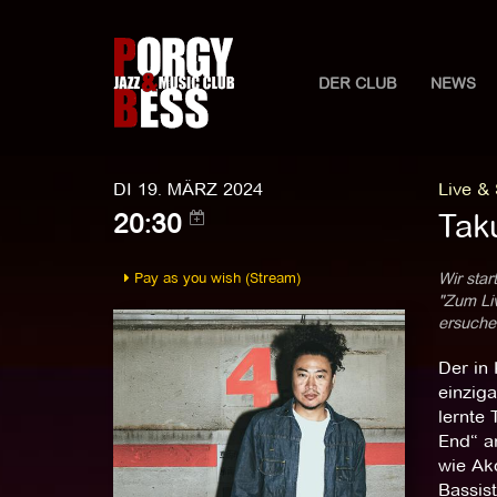
DER CLUB
NEWS
DI 19. MÄRZ 2024
Live &
Tak
20:30
Pay as you wish (Stream)
Wir star
"Zum Liv
ersuchen
Der in
einzig
lernte
End“ a
wie Ak
Bassist