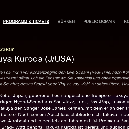
PROGRAMM & TICKETS
BÜHNEN
PUBLIC DOMAIN
K
 Stream
uya Kuroda (J/USA)
ten ca. 1/2 h vor Konzertbeginn den Live-Stream (Real-Time, nach Ko
estream" öffnet sich ein Fenster, wo Sie kostenlos und ohne irgendei
 Sie aber, dieses Projekt über "Pay as you wish" zu unterstützen. Vie
 Kobe, Japan, geborene, hoch angesehene Trompeter Takuya is
artigen Hybrid-Sound aus Soul-Jazz, Funk, Post-Bop, Fusion 
 Takuya den Sänger José James kennen, mit dem er an den 
rbeitete. Nach seinem Abschluss etablierte sich Takuya in d
oya Afrobeat und in den letzten Jahren mit DJ Premier’s B
 Brady Watt gehört). Takuya Kuroda ist bereits unglaublich p