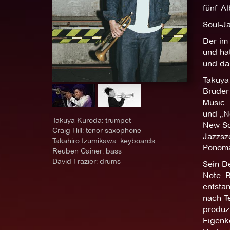
fünf Al
Soul-J
Der im 
und ha
und da
Takuya
Bruder
Music.
und „N
Takuya Kuroda: trumpet
New Sc
Craig Hill: tenor saxophone
Jazzsze
Takahiro Izumikawa: keyboards
Ponoma
Reuben Cainer: bass
David Frazier: drums
Sein D
Note. 
entsta
nach Te
produzi
Eigenko