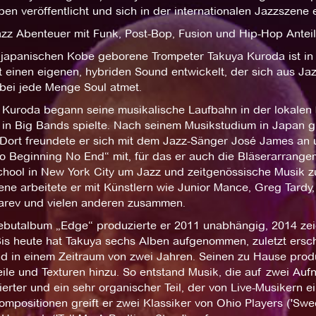
ben veröffentlicht und sich in der internationalen Jazzszene 
azz Abenteuer mit Funk, Post-Bop, Fusion und Hip-Hop Anteil
japanischen Kobe geborene Trompeter Takuya Kuroda ist in d
t einen eigenen, hybriden Sound entwickelt, der sich aus J
bei jede Menge Soul atmet.
 Kuroda begann seine musikalische Laufbahn in der lokalen
 in Big Bands spielte. Nach seinem Musikstudium in Japan g
 Dort freundete er sich mit dem Jazz-Sänger José James an
o Beginning No End“ mit, für das er auch die Bläserarrangem
hool in New York City um Jazz und zeitgenössische Musik zu 
ne arbeitete er mit Künstlern wie Junior Mance, Greg Tardy
rev und vielen anderen zusammen.
ebutalbum „Edge“ produzierte er 2011 unabhängig, 2014 zeic
Bis heute hat Takuya sechs Alben aufgenommen, zuletzt ers
nd in einem Zeitraum von zwei Jahren. Seinen zu Hause produ
ile und Texturen hinzu. So entstand Musik, die auf zwei Auf
erter und ein sehr organischer Teil, der von Live-Musikern 
mpositionen greift er zwei Klassiker von Ohio Players ('Swe