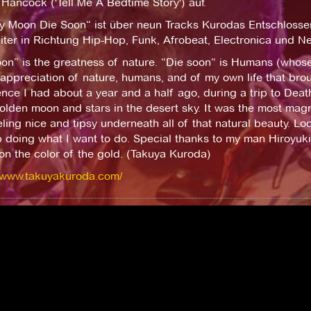
Hancock ('Tell Me A Bedtime Story') auf.
ly Moon Die Soon“ ist über neun Tracks Kurodas Entschlossen
ter in Richtung Hip-Hop, Funk, Afrobeat, Electronica und Ne
on” is the greatness of nature. “Die soon“ is Humans (whose 
 appreciation of nature, humans, and of my own life that bro
nce I had about a year and a half ago, during a trip to Death
lden moon and stars in the desert sky. It was the most magnif
ling nice and tipsy underneath all of that natural beauty. Lo
p doing what I want to do. Special thanks to my man Hiroyuk
n the color of the gold. (Takuya Kuroda)
//www.takuyakuroda.com/