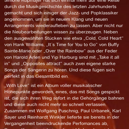
Simone Kopmajer hat sich einmal mehr auf eine Reise
durch die Musikgeschichte des letzten Jahrhunderts
gemacht und sich einiger der Jazz- und Popklassiker
angenommen, um sie in neuem Klang und neuen
Arrangements wiederaufleben zu lassen. Aber nicht nur
die Neubearbeitungen wissen zu überzeugen. Neben
den ausgewählten Stücken wie etwa „Cold, Cold Heart“
von Hank Williams, „It´s Time for You to Go“ von Buffy
Sainte-Marie oder „Over the Rainbow“ aus der Feder
von Harold Arlen und Yip Harburg sind mit „Take it all
in“ und „Opposites attract“ auch zwei eigene starke
Songs der Sängerin zu hören. Und diese fügen sich
perfekt in das Gesamtbild ein.
„With Love“ ist ein Album voller musikalischer
Höhepunkte geworden, eines, das mit Songs gespickt
ist, die sich ihren Weg sofort in die Gehörgänge bahnen
und diese auch nicht mehr so schnell verlassen.
Zusammen mit Wolfgang Puschnig, Paul Urbanek, Karl
Sayer und Reinhardt Winkler lieferte sie bereits in der
Vergangenheit beeindruckende Perfomances ab,