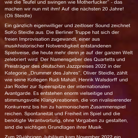
wie die Teufel und swingen wie Motherfucker” - das
machen wir nun mit ihm! Auf die nächsten 20 Jahre!
(Oli Steidle)
Ein gänzlich eigenwilliger und zeitloser Sound zeichnet
SoKo Steidle aus. Die Berliner Truppe hat sich der
freien Improvisation zugewandt, einer aus
musikhistorischer Notwendigkeit entstandenen
Spielweise, die heute mehr denn je auf der ganzen Welt
zelebriert wird. Der Namensgeber des Quartetts und
Preisträger des deutschen Jazzpreises 2022 in der
Kategorie „Drummer des Jahres“, Oliver Steidle, zählt
wie seine Kollegen Rudi Mahall, Henrik Walsdorff und
Jan Roder zur Speerspitze der internationalen
Avantgarde. Es entstehen enorm vielseitige und
stimmungsvolle Klangkreationen, die von rivalisierender
Konkurrenz bis hin zu harmonischem Zusammenspiel
reichen. Spontaneität und Freiheit im Spiel und die
benötigte Verantwortung, ohne Vorgaben zu gestalten,
sind die wichtigen Grundlagen ihrer Musik.
Zum 20-jährigen Jubiläum kam November 2022 ein