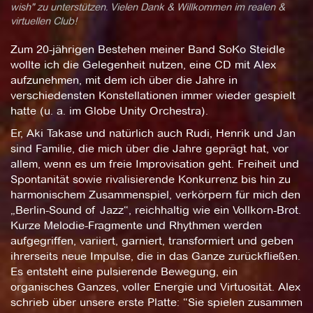
wish" zu unterstützen. Vielen Dank & Willkommen im realen &
virtuellen Club!
Zum 20-jährigen Bestehen meiner Band SoKo Steidle
wollte ich die Gelegenheit nutzen, eine CD mit Alex
aufzunehmen, mit dem ich über die Jahre in
verschiedensten Konstellationen immer wieder gespielt
hatte (u. a. im Globe Unity Orchestra).
Er, Aki Takase und natürlich auch Rudi, Henrik und Jan
sind Familie, die mich über die Jahre geprägt hat, vor
allem, wenn es um freie Improvisation geht. Freiheit und
Spontanität sowie rivalisierende Konkurrenz bis hin zu
harmonischem Zusammenspiel, verkörpern für mich den
„Berlin-Sound of Jazz“, reichhaltig wie ein Vollkorn-Brot.
Kurze Melodie-Fragmente und Rhythmen werden
aufgegriffen, variiert, garniert, transformiert und geben
ihrerseits neue Impulse, die in das Ganze zurückfließen.
Es entsteht eine pulsierende Bewegung, ein
organisches Ganzes, voller Energie und Virtuosität. Alex
schrieb über unsere erste Platte: “Sie spielen zusammen