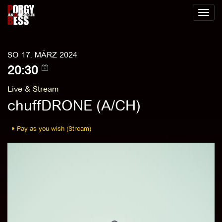
Toggl
naviga
SO 17. MÄRZ 2024
20:30
Live & Stream
chuffDRONE (A/CH)
Pay as you wish (Stream)