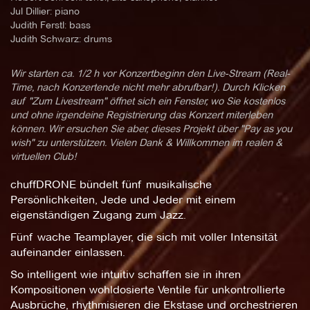
Jul Dillier: piano
Judith Ferstl: bass
Judith Schwarz: drums
Wir starten ca. 1/2 h vor Konzertbeginn den Live-Stream (Real-
Time, nach Konzertende nicht mehr abrufbar!). Durch Klicken
auf "Zum Livestream" öffnet sich ein Fenster, wo Sie kostenlos
und ohne irgendeine Registrierung das Konzert miterleben
können. Wir ersuchen Sie aber, dieses Projekt über "Pay as you
wish" zu unterstützen. Vielen Dank & Willkommen im realen &
virtuellen Club!
chuffDRONE bündelt fünf musikalische
Persönlichkeiten, Jede und Jeder mit einem
eigenständigen Zugang zum Jazz.
Fünf wache Teamplayer, die sich mit voller Intensität
aufeinander einlassen.
So intelligent wie intuitiv schaffen sie in ihren
Kompositionen wohldosierte Ventile für unkontrollierte
Ausbrüche, rhythmisieren die Ekstase und orchestrieren