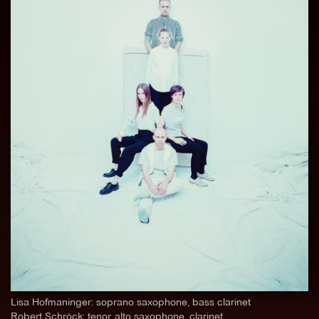
Lisa Hofmaninger: soprano saxophone, bass clarinet
Robert Schröck: tenor, alto saxophone, clarinet