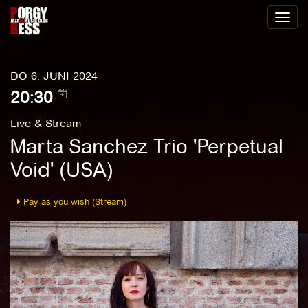
Toggl
naviga
DO 6. JUNI 2024
20:30
Live & Stream
Marta Sanchez Trio 'Perpetual
Void' (USA)
Pay as you wish (Stream)