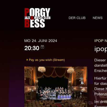
DER CLUB
NEWS
MO 24. JUNI 2024
IPOP N
ipo
20:30
Pay as you wish (Stream)
Dieser 
darste
Ersche
Hierfü
für da
Diese 
Potenz
Im drit
Sommer