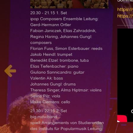
https:/
20.30 - 21.15 1. Set
https:
ipop Composers Ensemble Leitung:
Gerd-Hermann Ortler
Fabian Janiczek, Elias Zahraddnik,
Regina Haring, Johannes Gungl:
composers
Florian Fuss, Simon Esterbauer: reeds
Jakob Heindl: trumpet
Benedikt Etzel: trombone, tuba
Elias Tiefenbacher: piano
Giuliano Sannicandro: guitar
Valentin Ak: bass
Johannes Gungl: drums
Theresa Singer, Alma Hiptmair: violins
Selina Pilz: viola
Maike Clemens: cello
21.30 - 22.15 2. Set
big.mdw.band
spielt Arrangements von Studierenden
des Instituts für Popularmusik Leitung: