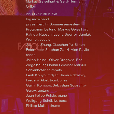
Markus Geiselhart & Gerd-Hermann
Ortler
22.30 - 23.30 3. Set
big.mdw.band
präsentiert ihr Sommersemester-
Programm Leitung: Markus Geiselhart
Patricia Ruesch, Leona Sperrer, Bamlak
Werner: vocals
Jasmine Zhang, Xiaochen Yu, Simon
Esterbauer, Stephan Zankl, Alen Pavlic:
reeds
Jakob Heindl, Oliver Dragovic, Eric
Ziegelbauer, Florian Gmeiner, Markus
Schienhofer: trumpets
Leah Kouyoumdjian, Tamá s Szalóky,
Frederik Abel: trombones
Gavriil Kompas, Sebastian Sciaraffia-
Garay: guitars
Juan Felipe Pulido: piano
Wolfgang Schöbitz: bass
Philipp Müller: drums