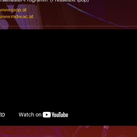
/www.ipop.at
//www.mdw.ac.at