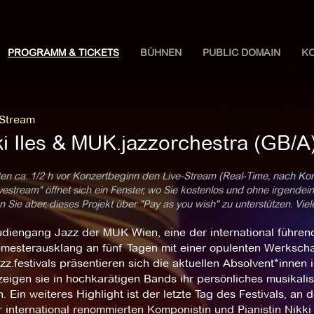
PROGRAMM & TICKETS
BÜHNEN
PUBLIC DOMAIN
K
 Stream
ki Iles & MUK.jazzorchestra (GB/A
ten ca. 1/2 h vor Konzertbeginn den Live-Stream (Real-Time, nach Ko
estream" öffnet sich ein Fenster, wo Sie kostenlos und ohne irgendei
 Sie aber, dieses Projekt über "Pay as you wish" zu unterstützen. Vie
udiengang Jazz der MUK Wien, eine der international führend
mesterausklang an fünf Tagen mit einer opulenten Werksch
z.festivals präsentieren sich die aktuellen Absolvent*innen 
eigen sie in hochkarätigen Bands ihr persönliches musikalis
. Ein weiteres Highlight ist der letzte Tag des Festivals, a
 international renommierten Komponistin und Pianistin Nikki 