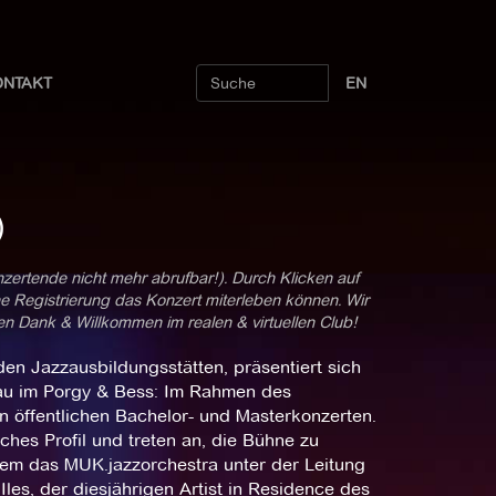
ONTAKT
EN
)
nzertende nicht mehr abrufbar!). Durch Klicken auf
ne Registrierung das Konzert miterleben können. Wir
len Dank & Willkommen im realen & virtuellen Club!
en Jazzausbildungsstätten, präsentiert sich
au im Porgy & Bess: Im Rahmen des
in öffentlichen Bachelor- und Masterkonzerten.
ches Profil und treten an, die Bühne zu
n dem das MUK.jazzorchestra unter der Leitung
Iles, der diesjährigen Artist in Residence des