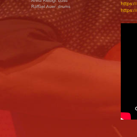
Anna Reisigl: bass
https://
Raffael Auer: drums
https:/