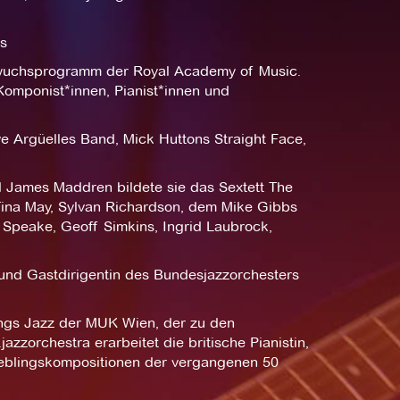
s
Nachwuchsprogramm der Royal Academy of Music.
Komponist*innen, Pianist*innen und
e Argüelles Band, Mick Huttons Straight Face,
 James Maddren bildete sie das Sextett The
 Tina May, Sylvan Richardson, dem Mike Gibbs
 Speake, Geoff Simkins, Ingrid Laubrock,
nd Gastdirigentin des Bundesjazzorchesters
angs Jazz der MUK Wien, der zu den
zzorchestra erarbeitet die britische Pianistin,
ieblingskompositionen der vergangenen 50