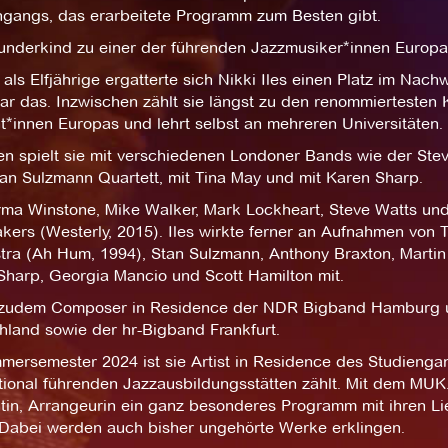
ngangs, das erarbeitete Programm zum Besten gibt.
nderkind zu einer der führenden Jazzmusiker*innen Europa
 als Elfjährige ergatterte sich Nikki Iles einen Platz im 
ar das. Inzwischen zählt sie längst zu den renommiertesten 
t*innen Europas und lehrt selbst an mehreren Universitäten.
n spielt sie mit verschiedenen Londoner Bands wie der Stev
an Sulzmann Quartett, mit Tina May und mit Karen Sharp.
rma Winstone, Mike Walker, Mark Lockheart, Steve Watts und
akers (Westerly, 2015). Iles wirkte ferner an Aufnahmen von
tra (Ah Hum, 1994), Stan Sulzmann, Anthony Braxton, Martin
Sharp, Georgia Mancio und Scott Hamilton mit.
t zudem Composer in Residence der NDR Bigband Hamburg u
hland sowie der hr-Bigband Frankfurt.
mersemester 2024 ist sie Artist in Residence des Studieng
tional führenden Jazzausbildungsstätten zählt. Mit dem MUK.ja
ntin, Arrangeurin ein ganz besonderes Programm mit ihren L
 Dabei werden auch bisher ungehörte Werke erklingen.