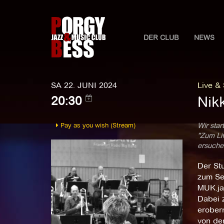
DER CLUB
NEWS
SA 22. JUNI 2024
Live &
Nik
20:30
Pay as you wish (Stream)
Wir star
"Zum Liv
ersuchen
Der St
zum Se
MUK.jaz
Dabei z
erobern
von der