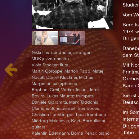
Studie
Vom Wu
Bereits
1974 w
Dirigen
Danebe
Nikki Iles: conductor, arranger
dem St
MUK.jazzorchestra
Viola Stocker: flute
Mit No
Martin Gorospe, Marton Papp, Matej
Printm
Novak, Daniel Kluckner, Michael
Orches
Marginter: saxophones
Karen 
Raphael Greil, Vadim Tosun, Jordi
Sie is
Roviro, Lukas Mauritz: trumpets
Daniele Giaramita, Mark Taddonio,
Deutsc
Clemens Scheibenreif: trombones
Im Som
Christina Lachberger: bass trombone
interna
Miodrag Malesevic, Kejdi Barbullushi:
Dirige
guitars
Jahre.
Valentin Edelmann, Borna Pehar: piano