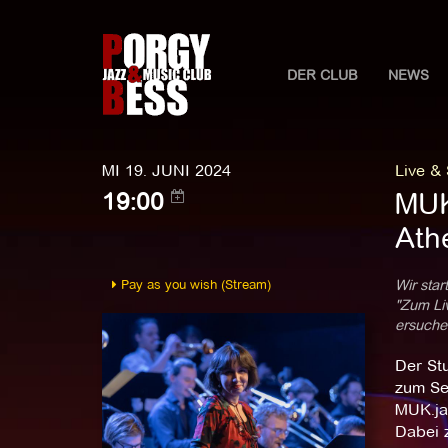
DER CLUB
NEWS
MI 19. JUNI 2024
Live &
MUK.
19:00
Ath
Pay as you wish (Stream)
Wir star
"Zum Liv
ersuchen
Der St
zum Se
MUK.jaz
Dabei z