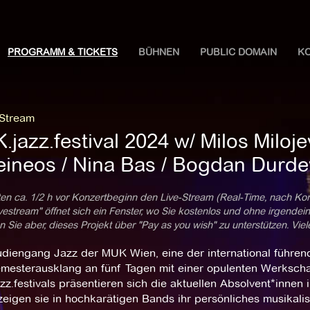
PROGRAMM & TICKETS
BÜHNEN
PUBLIC DOMAIN
K
 Stream
jazz.festival 2024 w/ Milos Miloje
eineos / Nina Bas / Bogdan Durde
ten ca. 1/2 h vor Konzertbeginn den Live-Stream (Real-Time, nach Ko
estream" öffnet sich ein Fenster, wo Sie kostenlos und ohne irgendei
 Sie aber, dieses Projekt über "Pay as you wish" zu unterstützen. Vie
udiengang Jazz der MUK Wien, eine der international führend
mesterausklang an fünf Tagen mit einer opulenten Werksch
z.festivals präsentieren sich die aktuellen Absolvent*innen 
eigen sie in hochkarätigen Bands ihr persönliches musikalis