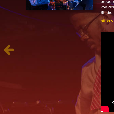
erobern
von der
Studie
https:/