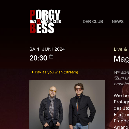
DER CLUB
NEWS
SA 1. JUNI 2024
Live &
Mag
20:30
Pay as you wish (Stream)
Wir star
"Zum Liv
ersuchen
Wie bei
Protago
des Jaz
Film- 
Freddi
Arrang