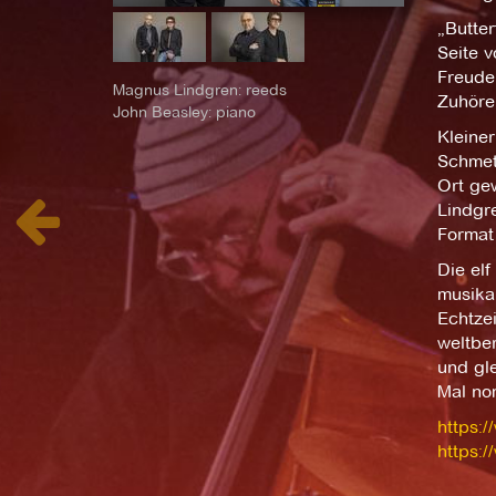
„Butter
Seite v
Freude 
Magnus Lindgren: reeds
Zuhörer
John Beasley: piano
Kleiner
Schmett
Ort gew
Lindgre
Format 
Die el
musika
Echtzei
weltbe
und gl
Mal nom
https:
https: