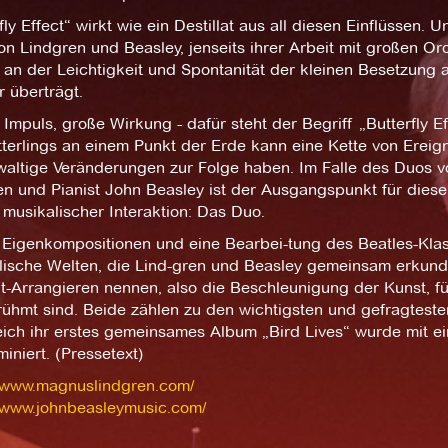
fly Effect“ wirkt wie ein Destillat aus all diesen Einflüssen
on Lindgren und Beasley, jenseits ihrer Arbeit mit großen O
an der Leichtigkeit und Spontanität der kleinen Besetzung an
 überträgt.
 Impuls, große Wirkung - dafür steht der Begriff „Butterfly E
erlings an einem Punkt der Erde kann eine Kette von Ereign
altige Veränderungen zur Folge haben. Im Falle des Duos von
n und Pianist John Beasley ist der Ausgangspunkt für diese
musikalischer Interaktion: Das Duo.
f Eigenkompositionen und eine Bearbei-tung des Beatles-Kla
lische Welten, die Lind-gren und Beasley gemeinsam erkund
t-Arrangieren nennen, also die Beschleunigung der Kunst, fu
rühmt sind. Beide zählen zu den wichtigsten und gefragtest
eich ihr erstes gemeinsames Album „Bird Lives“ wurde mit
iniert. (Pressetext)
//www.magnuslindgren.com/
//www.johnbeasleymusic.com/