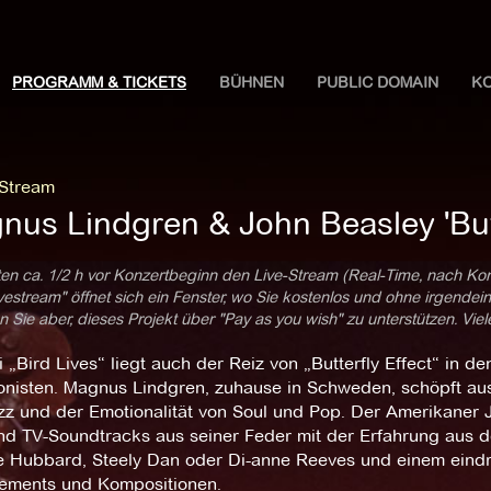
PROGRAMM & TICKETS
BÜHNEN
PUBLIC DOMAIN
K
 Stream
nus Lindgren & John Beasley 'Butt
ten ca. 1/2 h vor Konzertbeginn den Live-Stream (Real-Time, nach Ko
estream" öffnet sich ein Fenster, wo Sie kostenlos und ohne irgendei
 Sie aber, dieses Projekt über "Pay as you wish" zu unterstützen. Vie
 „Bird Lives“ liegt auch der Reiz von „Butterfly Effect“ in de
nisten. Magnus Lindgren, zuhause in Schweden, schöpft aus 
z und der Emotionalität von Soul und Pop. Der Amerikaner J
und TV-Soundtracks aus seiner Feder mit der Erfahrung aus d
e Hubbard, Steely Dan oder Di-anne Reeves und einem eind
ements und Kompositionen.