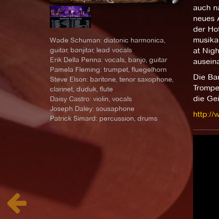
auch na
neues 
der Hof
musika
Wade Schuman: diatonic harmonica,
guitar, banjitar, lead vocals
at Nig
Erik Della Penna: vocals, banjo, guitar
ausein
Pamela Fleming: trumpet, fluegelhorn
Die Ba
Steve Elson: baritone, tenor saxophone,
Trompet
clarinet, duduk, flute
die Gei
Daisy Castro: violin, vocals
Joseph Daley: sousaphone
http:/
Patrick Simard: percussion, drums