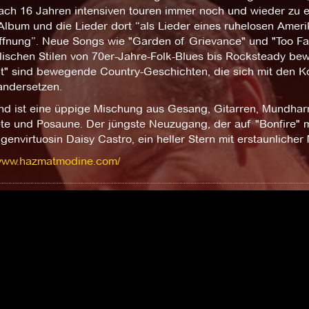
ch 16 Jahren intensiven touren immer noch und wieder zu ei
Album und die Lieder dort “als Lieder eines ruhelosen Ameri
fnung”. Neue Songs wie "Garden of Grievance" und "Too Fat to
lischen Stilen von 70er-Jahre-Folk-Blues bis Rocksteady be
ht" sind bewegende Country-Geschichten, die sich mit den K
andersetzen.
nd ist eine üppige Mischung aus Gesang, Gitarren, Mundhar
e und Posaune. Der jüngste Neuzugang, der auf "Bonfire" mits
genvirtuosin Daisy Castro, ein heller Stern mit erstaunlicher 
/www.hazmatmodine.com/