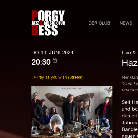
DER CLUB
NEWS
DO 13. JUNI 2024
Live &
Haz
20:30
Pay as you wish (Stream)
Wir star
"Zum Liv
ersuchen
Seit H
und ber
das erf
Jahres 
Bandle
neuen 