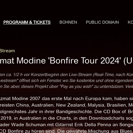
PROGRAMM & TICKETS
BÜHNEN
PUBLIC DOMAIN
K
 Stream
mat Modine 'Bonfire Tour 2024' (
ten ca. 1/2 h vor Konzertbeginn den Live-Stream (Real-Time, nach Ko
estream" öffnet sich ein Fenster, wo Sie kostenlos und ohne irgendei
 Sie aber, dieses Projekt über "Pay as you wish" zu unterstützen. Vie
azmat Modine 2007 das erste Mal nach Europa kam, haben si
eisten China, Australien, New Zealand, Malysia, Brasilien, 
olgreichstes Jahr in ihrer Bandgeschichte. Die CD Box of Br
2019, in Australien in die Charts, in den Downloadcharts sog
ader Wade Schuman mit Gitarrist Erik Della Penna an Songs
CD Bonfire zu hören sind. Die gewährte Mischung aus Blue