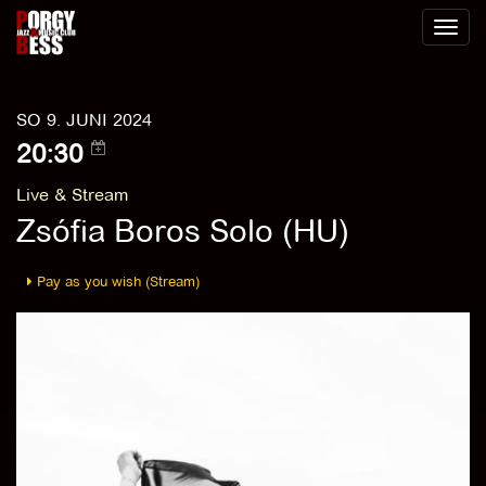
Toggl
naviga
SO 9. JUNI 2024
20:30
Live & Stream
Zsófia Boros Solo (HU)
Pay as you wish (Stream)