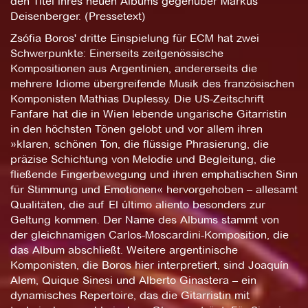
den Titel ihres neuen Albums gegenüber Markus
Deisenberger. (Pressetext)
Zsófia Boros' dritte Einspielung für ECM hat zwei
Schwerpunkte: Einerseits zeitgenössische
Kompositionen aus Argentinien, andererseits die
mehrere Idiome übergreifende Musik des französischen
Komponisten Mathias Duplessy. Die US-Zeitschrift
Fanfare hat die in Wien lebende ungarische Gitarristin
in den höchsten Tönen gelobt und vor allem ihren
»klaren, schönen Ton, die flüssige Phrasierung, die
präzise Schichtung von Melodie und Begleitung, die
fließende Fingerbewegung und ihren emphatischen Sinn
für Stimmung und Emotionen« hervorgehoben – allesamt
Qualitäten, die auf El último aliento besonders zur
Geltung kommen. Der Name des Albums stammt von
der gleichnamigen Carlos-Moscardini-Komposition, die
das Album abschließt. Weitere argentinische
Komponisten, die Boros hier interpretiert, sind Joaquín
Alem, Quique Sinesi und Alberto Ginastera – ein
dynamisches Repertoire, das die Gitarristin mit