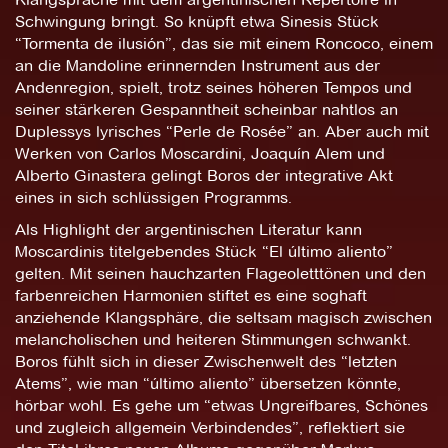
Schwingung bringt. So knüpft etwa Sinesis Stück
“Tormenta de ilusión”, das sie mit einem Roncoco, einem
an die Mandoline erinnernden Instrument aus der
Andenregion, spielt, trotz seines höheren Tempos und
seiner stärkeren Gespanntheit scheinbar nahtlos an
Duplessys lyrisches “Perle de Rosée” an. Aber auch mit
Werken von Carlos Moscardini, Joaquín Alem und
Alberto Ginastera gelingt Boros der integrative Akt
eines in sich schlüssigen Programms.
Als Highlight der argentinischen Literatur kann
Moscardinis titelgebendes Stück “El último aliento”
gelten. Mit seinen hauchzarten Flageoletttönen und den
farbenreichen Harmonien stiftet es eine soghaft
anziehende Klangsphäre, die seltsam magisch zwischen
melancholischen und heiteren Stimmungen schwankt.
Boros fühlt sich in dieser Zwischenwelt des “letzten
Atems”, wie man “último aliento” übersetzen könnte,
hörbar wohl. Es gehe um “etwas Ungreifbares, Schönes
und zugleich allgemein Verbindendes”, reflektiert sie