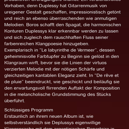
Vorhaben, denn Duplessy hat Gitarrenmusik von
ureigener Gestalt geschaffen, impressionistisch getönt
und reich an ebenso überraschenden wie anmutigen
Melodien. Boros schafft den Spagat, die harmonischen
Konturen Duplessys klar erkennbar werden zu lassen
und sich zugleich dem rauschhaften Fluss seiner
farbenreichen Klangpoesie hinzugeben.
Exemplarisch in “Le labyrinthe de Vermeer”, dessen
geheimnisvolle Farbtupfer zu Beginn sie gelöst in den
Klangraum wirft, bevor sie die Linien der virtuos
verzierten Melodie mit der nötigen Schärfe und
gleichzeitigen kantablen Eleganz zieht. In “De rêve et
de pluie” beeindruckt, wie geschickt und beiläufig sie
den erwartungsvoll flirrenden Auftakt der Komposition
in die melancholische Grundstimmung des Stücks
überführt.
Schlüssiges Programm
Erstaunlich an ihrem neuen Album ist, wie
selbstverständlich sie Deplussys eigenwillige
Klangsprache mit dem argentinischen Repertoire in