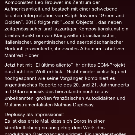
Komponisten Leo Brouwer ins Zentrum der
Aufmerksamkeit und bestach mit einer schwebend
leichten Interpretation von Ralph Towners “Green and
Golden”. 2016 folgte mit “Local Objects”, das neben
zeitgenössischer und jazzartiger Kompositionskunst ein
breites Spektrum von Klangwelten brasilianischer,
italienischer, argentinischer und aserbaidschanischer
Herkunft präsentierte, ihr zweites Album im Label von
Manfred Eicher.
Jetzt hat mit “El último aliento” ihr drittes ECM-Projekt
das Licht der Welt erblickt. Nicht minder vielseitig und
hochgespannt wie seine Vorgänger, kombiniert es
argentinisches Repertoire des 20. und 21. Jahrhunderts
mit Gitarrenmusik des hierzulande noch relativ
unbekannten, großen französischen Autodidakten und
Multiinstrumentalisten Mathias Duplessy.
Deplussy als Impressionist
Es ist das erste Mal, dass sich Boros in einer
Veröffentlichung so ausgiebig dem Werk des
produktiven Grenzgängers widmet. Ein verdienstvolles