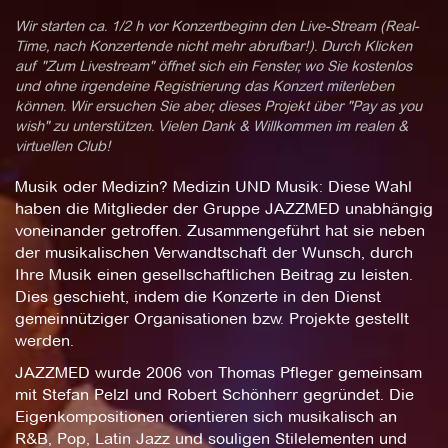
Wir starten ca. 1/2 h vor Konzertbeginn den Live-Stream (Real-
Time, nach Konzertende nicht mehr abrufbar!). Durch Klicken
auf "Zum Livestream" öffnet sich ein Fenster, wo Sie kostenlos
und ohne irgendeine Registrierung das Konzert miterleben
können. Wir ersuchen Sie aber, dieses Projekt über "Pay as you
wish" zu unterstützen. Vielen Dank & Willkommen im realen &
virtuellen Club!
Musik oder Medizin? Medizin UND Musik: Diese Wahl
haben die Mitglieder der Gruppe JAZZMED unabhängig
voneinander getroffen. Zusammengeführt hat sie neben
der musikalischen Verwandtschaft der Wunsch, durch
Ihre Musik einen gesellschaftlichen Beitrag zu leisten.
Dies geschieht, indem die Konzerte in den Dienst
gemeinnütziger Organisationen bzw. Projekte gestellt
werden.
JAZZMED wurde 2006 von Thomas Pfleger gemeinsam
mit Stefan Pelzl und Robert Schönherr gegründet. Die
Eigenkompositionen orientieren sich musikalisch an
R&B, Pop, Latin Jazz und souligen Stilelementen und