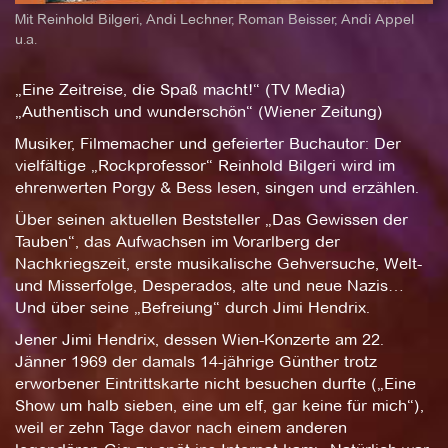
Mit Reinhold Bilgeri, Andi Lechner, Roman Beisser, Andi Appel
u.a.
„Eine Zeitreise, die Spaß macht!“ (TV Media)
„Authentisch und wunderschön“ (Wiener Zeitung)
Musiker, Filmemacher und gefeierter Buchautor: Der
vielfältige „Rockprofessor“ Reinhold Bilgeri wird im
ehrenwerten Porgy & Bess lesen, singen und erzählen.
Über seinen aktuellen Beststeller „Das Gewissen der
Tauben“, das Aufwachsen im Vorarlberg der
Nachkriegszeit, erste musikalische Gehversuche, Welt-
und Misserfolge, Desperados, alte und neue Nazis…
Und über seine „Befreiung“ durch Jimi Hendrix.
Jener Jimi Hendrix, dessen Wien-Konzerte am 22.
Jänner 1969 der damals 14-jährige Günther trotz
erworbener Eintrittskarte nicht besuchen durfte („Eine
Show um halb sieben, eine um elf, gar keine für mich“),
weil er zehn Tage davor nach einem anderen