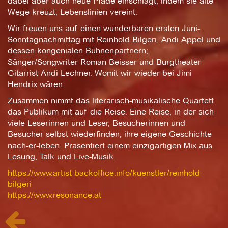
dabei aber auch neue Pfade einschlägt, indem sie alte
Wege kreuzt, Lebenslinien vereint.
Wir freuen uns auf einen wunderbaren ersten Juni-
Sonntagnachmittag mit Reinhold Bilgeri, Andi Appel und
dessen kongenialen Bühnenpartnern;
Sänger/Songwriter Roman Beisser und Burgtheater-
Gitarrist Andi Lechner. Womit wir wieder bei Jimi
Hendrix wären.
Zusammen nimmt das literarisch-musikalische Quartett
das Publikum mit auf die Reise. Eine Reise, in der sich
viele Leserinnen und Leser, Besucherinnen und
Besucher selbst wiederfinden, ihre eigene Geschichte
nach-er-leben. Präsentiert einem einzigartigen Mix aus
Lesung, Talk und Live-Musik.
https://www.artist-backoffice.info/kuenstler/reinhold-
bilgeri
https://www.resonance.at