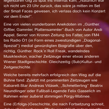
legendären Gig zu spät ins Internat kam; „Natürlich war
ich nicht um 23 Uhr zurück, das wäre ja mitten im Set
der Small Faces gewesen, ich verlass doch kein Konzert
vor dem Ende!“.
Eine von vielen wunderbaren Anekdoten im „Günther.
Giftler, Gammler, Plattensammler“-Buch von Autor Andi
Appel. Seiner von Kronen Zeitung bis Falter, von FM4
bis Radio Ö1 (in Form eines zweistündigen „Diagonal-
Spezial“) medial gewürdigten Biografie über den,
richtig, Günther. Rock´n´Roll Freak, wandelndes
Musiklexikon, wacher Zeitzeuge einer etwas anderen
Wiener Stadtgeschichte. Gleichzeitig (Sub)Kultur- und
Zeitgeschichte.
Welche bereits mehrfach erfolgreich den Weg auf die
Bühne fand. Zuletzt mit prominenten Zeitzeugen wie
Kabarett-Star Andreas Vitásek, „Schmetterling“ Beatrix
Neundlinger oder Fußball-Legende Felix Gasselich im
Rahmen einer äußerst stimmigen Porgy-Matinee.
Eine (Erfolgs-)Geschichte, die nach Fortsetzung schreit,