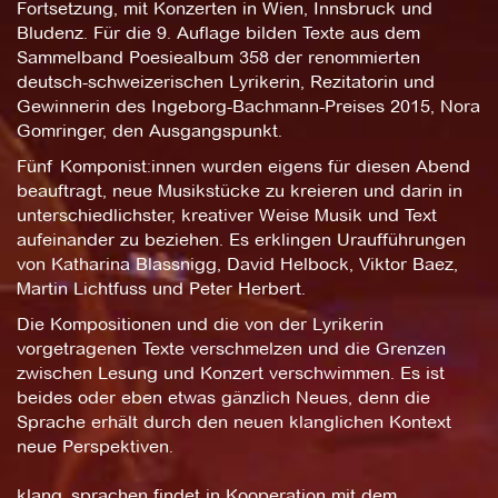
Fortsetzung, mit Konzerten in Wien, Innsbruck und
Bludenz. Für die 9. Auflage bilden Texte aus dem
Sammelband Poesiealbum 358 der renommierten
deutsch-schweizerischen Lyrikerin, Rezitatorin und
Gewinnerin des Ingeborg-Bachmann-Preises 2015, Nora
Gomringer, den Ausgangspunkt.
Fünf Komponist:innen wurden eigens für diesen Abend
beauftragt, neue Musikstücke zu kreieren und darin in
unterschiedlichster, kreativer Weise Musik und Text
aufeinander zu beziehen. Es erklingen Uraufführungen
von Katharina Blassnigg, David Helbock, Viktor Baez,
Martin Lichtfuss und Peter Herbert.
Die Kompositionen und die von der Lyrikerin
vorgetragenen Texte verschmelzen und die Grenzen
zwischen Lesung und Konzert verschwimmen. Es ist
beides oder eben etwas gänzlich Neues, denn die
Sprache erhält durch den neuen klanglichen Kontext
neue Perspektiven.
klang_sprachen findet in Kooperation mit dem