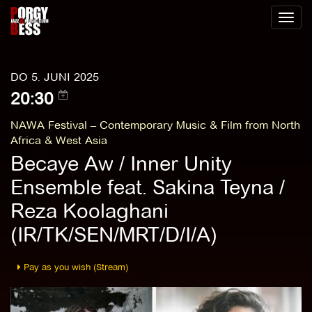
Toggl
naviga
DO 5. JUNI 2025
20:30
NAWA Festival – Contemporary Music & Film from North
Africa & West Asia
Becaye Aw / Inner Unity
Ensemble feat. Sakina Teyna /
Reza Koolaghani
(IR/TK/SEN/MRT/D/I/A)
Pay as you wish (Stream)