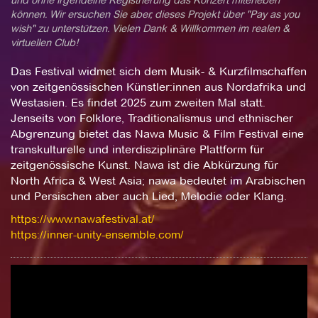
und ohne irgendeine Registrierung das Konzert miterleben
können. Wir ersuchen Sie aber, dieses Projekt über "Pay as you
wish" zu unterstützen. Vielen Dank & Willkommen im realen &
virtuellen Club!
Das Festival widmet sich dem Musik- & Kurzfilmschaffen
von zeitgenössischen Künstler:innen aus Nordafrika und
Westasien. Es findet 2025 zum zweiten Mal statt.
Jenseits von Folklore, Traditionalismus und ethnischer
Abgrenzung bietet das Nawa Music & Film Festival eine
transkulturelle und interdisziplinäre Plattform für
zeitgenössische Kunst. Nawa ist die Abkürzung für
North Africa & West Asia; nawa bedeutet im Arabischen
und Persischen aber auch Lied, Melodie oder Klang.
https://www.nawafestival.at/
https://inner-unity-ensemble.com/