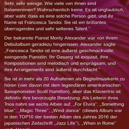
Sehr, sehr wenige. Wie viele von ihnen sind
Italienerinnen? Wahrscheinlich keine. Es ist unglaublich,
aber wahr, dass es eine solche Person gibt, und ihr
Name ist Francesca Tandoi. Sie ist ein brillantes,
überragendes und sehr seltenes Talent.“
Der bekannte Pianist Monty Alexander war von ihrem
Debütalbum geradezu hingerissen. Alexander sagte:
„Francesca Tandoi ist eine äußerst geschmackvolle,
swingende Pianistin. Ihr Gesang ist exquisit, ihre
Kompositionen sind melodisch und einprägsam, und
ihre Arrangements sind äußerst durchdacht.“
Sie ist in mehr als 20 Aufnahmen als Begleitmusikerin zu
hören (vier davon mit dem legendären amerikanischen
Saxophonisten Scott Hamilton), aber das Klaviertrio ist
definitiv ihre bevorzugte Besetzung. Als Leiterin ihres
Trios nahm sie sechs Alben auf, „For Elvira“, „Something
blue“, „Magic Three“, „Wind dance“ (dieses Album war
in den TOP10 der besten Alben des Jahres 2016 der
japanischen Zeitschrift „Jazz Life“), „When in Rome“