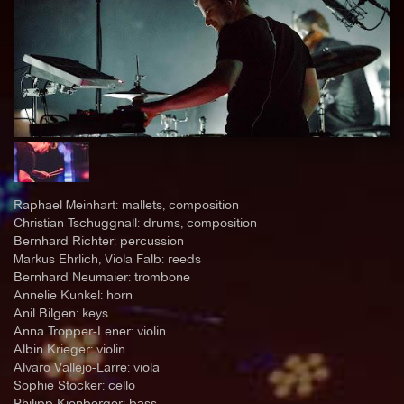
Raphael Meinhart: mallets, composition
Christian Tschuggnall: drums, composition
Bernhard Richter: percussion
Markus Ehrlich, Viola Falb: reeds
Bernhard Neumaier: trombone
Annelie Kunkel: horn
Anil Bilgen: keys
Anna Tropper-Lener: violin
Albin Krieger: violin
Alvaro Vallejo-Larre: viola
Sophie Stocker: cello
Philipp Kienberger: bass