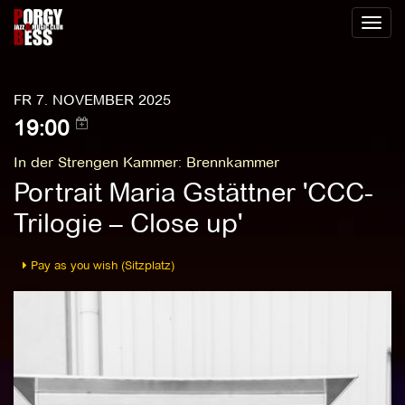
Toggl
naviga
FR 7. NOVEMBER 2025
19:00
In der Strengen Kammer
:
Brennkammer
Portrait Maria Gstättner 'CCC-
Trilogie – Close up'
Pay as you wish (Sitzplatz)