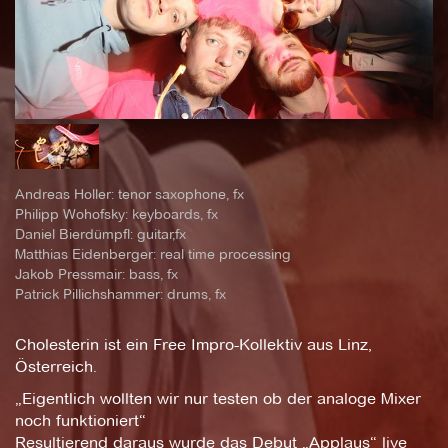
Andreas Holler: tenor saxophone, fx
Philipp Wohofsky: keyboards, fx
Daniel Bierdümpfl: guitar,fx
Matthias Eidenberger: real time processing
Jakob Pressmair: bass, fx
Patrick Pillichshammer: drums, fx
Cholesterin ist ein Free Impro-Kollektiv aus Linz,
Österreich.
„Eigentlich wollten wir nur testen ob der analoge Mixer
noch funktioniert“
Resultierend daraus wurde das Debut „Applaus“ live