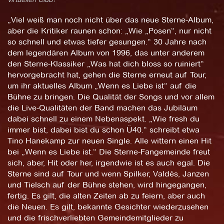
„Viel weiß man noch nicht über das neue Sterne-Album,
aber die Kritiker raunen schon: „Wie „Posen“, nur nicht
so schnell und etwas tiefer gesungen.“ 30 Jahre nach
dem legendären Album von 1996, das unter anderem
den Sterne-Klassiker „Was hat dich bloss so ruiniert“
hervorgebracht hat, gehen die Sterne erneut auf Tour,
um ihr aktuelles Album „Wenn es Liebe ist“ auf die
Bühne zu bringen. Die Qualität der Songs und vor allem
die Live-Qualitäten der Band machen das Jubiläum
dabei schnell zu einem Nebenaspekt. „Wie fresh du
immer bist, dabei bist du schon Ü40.“ schreibt etwa
Tino Hanekamp zur neuen Single. Alle wittern einen Hit
bei „Wenn es Liebe ist.“ Die Sterne-Fangemeinde freut
sich, aber, Hit oder her, irgendwie ist es auch egal. Die
Sterne sind auf Tour und wenn Spilker, Valdés, Janzen
und Tielsch auf der Bühne stehen, wird hingegangen,
fertig. Es gilt, die alten Zeiten ab zu feiern, aber auch
die Neuen. Es gilt, bekannte Gesichter wiederzusehen
und die frischverliebten Gemeindemitglieder zu