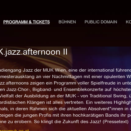
PROGRAMM & TICKETS
BÜHNEN
PUBLIC DOMAIN
K
.jazz.afternoon II
udiengang Jazz der MUK Wien, eine der international führend
mesterausklang an vier Nachmittagen mit einer opulenten W
z.afternoons zeigen ein Programm voller Spielfreude in unt
en Jazz-Chor-, Bigband- und Ensemblekonzerte auf höchstem
Vielfalt der Ausbildung an der MUK - von Traditional Swing,
rdistischen Klängen ist alles vertreten. Ein weiteres Highlig
als, in deren Rahmen sich die aktuellen Absolvent*innen in 
eigen die jungen Profis mit ihren hochkarätigen Bands ihr pe
ne zu erobern. So klingt die Zukunft des Jazz! (Pressetext)
www.muk.ac.at