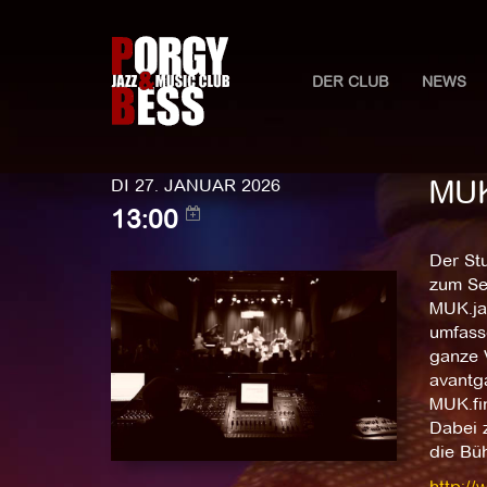
DER CLUB
NEWS
MUK
DI 27. JANUAR 2026
13:00
Der St
zum Se
MUK.jaz
umfass
ganze 
avantga
MUK.fin
Dabei z
die Büh
http://