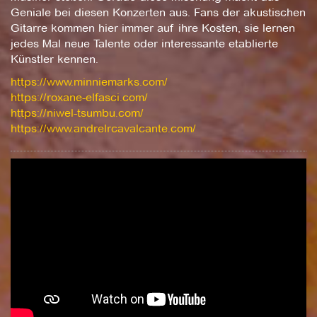
Geniale bei diesen Konzerten aus. Fans der akustischen
Gitarre kommen hier immer auf ihre Kosten, sie lernen
jedes Mal neue Talente oder interessante etablierte
Künstler kennen.
https://www.minniemarks.com/
https://roxane-elfasci.com/
https://niwel-tsumbu.com/
https://www.andrelrcavalcante.com/