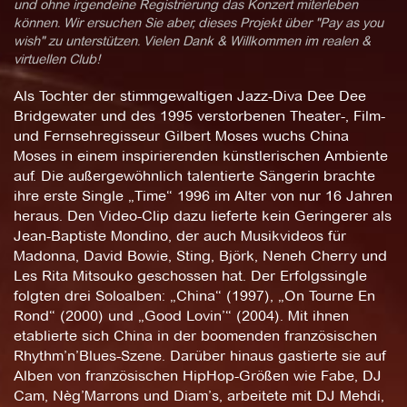
und ohne irgendeine Registrierung das Konzert miterleben
können. Wir ersuchen Sie aber, dieses Projekt über "Pay as you
wish" zu unterstützen. Vielen Dank & Willkommen im realen &
virtuellen Club!
Als Tochter der stimmgewaltigen Jazz-Diva Dee Dee
Bridgewater und des 1995 verstorbenen Theater-, Film-
und Fernsehregisseur Gilbert Moses wuchs China
Moses in einem inspirierenden künstlerischen Ambiente
auf. Die außergewöhnlich talentierte Sängerin brachte
ihre erste Single „Time“ 1996 im Alter von nur 16 Jahren
heraus. Den Video-Clip dazu lieferte kein Geringerer als
Jean-Baptiste Mondino, der auch Musikvideos für
Madonna, David Bowie, Sting, Björk, Neneh Cherry und
Les Rita Mitsouko geschossen hat. Der Erfolgssingle
folgten drei Soloalben: „China“ (1997), „On Tourne En
Rond“ (2000) und „Good Lovin’“ (2004). Mit ihnen
etablierte sich China in der boomenden französischen
Rhythm’n’Blues-Szene. Darüber hinaus gastierte sie auf
Alben von französischen HipHop-Größen wie Fabe, DJ
Cam, Nèg’Marrons und Diam’s, arbeitete mit DJ Mehdi,