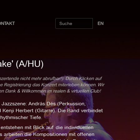
ONTAKT
EN
ke' (A/HU)
nzertende nicht mehr abrufbar!). Durch Klicken auf
ne Registrierung das Konzert miterleben können. Wir
len Dank & Willkommen im realen & virtuellen Club!
 Jazzszene: András Dés (Perkussion,
d Kenji Herbert (Gitarre). Die Band verbindet
hythmischer Tiefe.
ntstehen mit Blick auf die individuellen
s arbeiten die Kompositionen mit offenen