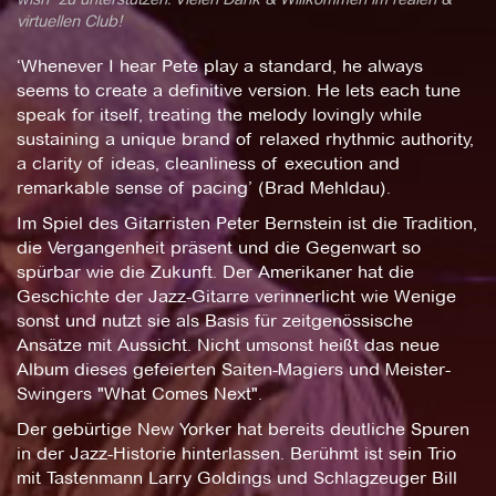
virtuellen Club!
‘Whenever I hear Pete play a standard, he always
seems to create a definitive version. He lets each tune
speak for itself, treating the melody lovingly while
sustaining a unique brand of relaxed rhythmic authority,
a clarity of ideas, cleanliness of execution and
remarkable sense of pacing’ (Brad Mehldau).
Im Spiel des Gitarristen Peter Bernstein ist die Tradition,
die Vergangenheit präsent und die Gegenwart so
spürbar wie die Zukunft. Der Amerikaner hat die
Geschichte der Jazz-Gitarre verinnerlicht wie Wenige
sonst und nutzt sie als Basis für zeitgenössische
Ansätze mit Aussicht. Nicht umsonst heißt das neue
Album dieses gefeierten Saiten-Magiers und Meister-
Swingers "What Comes Next".
Der gebürtige New Yorker hat bereits deutliche Spuren
in der Jazz-Historie hinterlassen. Berühmt ist sein Trio
mit Tastenmann Larry Goldings und Schlagzeuger Bill