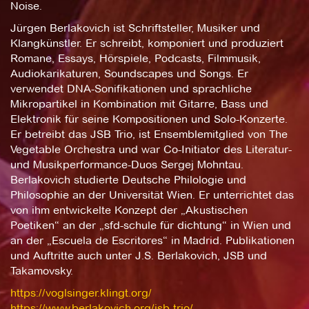
Noise.
Jürgen Berlakovich ist Schriftsteller, Musiker und
Klangkünstler. Er schreibt, komponiert und produziert
Romane, Essays, Hörspiele, Podcasts, Filmmusik,
Audiokarikaturen, Soundscapes und Songs. Er
verwendet DNA-Sonifikationen und sprachliche
Mikropartikel in Kombination mit Gitarre, Bass und
Elektronik für seine Kompositionen und Solo-Konzerte.
Er betreibt das JSB Trio, ist Ensemblemitglied von The
Vegetable Orchestra und war Co-Initiator des Literatur-
und Musikperformance-Duos Sergej Mohntau.
Berlakovich studierte Deutsche Philologie und
Philosophie an der Universität Wien. Er unterrichtet das
von ihm entwickelte Konzept der „Akustischen
Poetiken“ an der „sfd-schule für dichtung“ in Wien und
an der „Escuela de Escritores“ in Madrid. Publikationen
und Auftritte auch unter J.S. Berlakovich, JSB und
Takamovsky.
https://voglsinger.klingt.org/
https://www.berlakovich.org/jsb-trio/