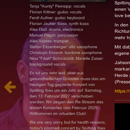
Spittin
Tanja "Aunty" Peinsipp: vocals
einen 
Florian Kittner: guitar, vocals
love be
Ferdl Aufner: guitar, keyboard
Florian Jauker: bass, synth bass
In den 
Alex Distl: drums, electronics
Richtu
Manuel Pitsch: percussion
mehr h
Alex Valdes: trumpet
Stefan Eitzenberger: alto saxophone
Mit dab
Christoph Krasnik: baritone saxophone
eigene
Nina "Filiah" Schwarzott, Marielle Zaiser:
Jahson
background vocals
markant
Es tut uns sehr leid, aber aus
Herde g
gesundheitlichen Gründen muss das am
(Presse
heutigen Tag geplante Konzert von
Spitting Ibex um ein Jahr auf Samstag,
https:/
den 13. Februar 2027 verschoben
werden. Wir zeigen den Re-Stream des
letzten Konzertes vom Februar 2025.
Willkommen im virtuellen Club!
We are very sorry, but for health reasons,
today's planned concert by Spitting Ibex