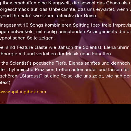
g Ibex erschaffen eine Klangwelt, die sowohl das Chaos als
Vorgeschmack auf das Unbekannte, das uns erwartet, wenn wi
yond the hate“ wird zum Leitmotiv der Reise.
insgesamt 10 Songs kombinieren Spitting Ibex freie Improvisa
ngen entwickeln, mit soulig anmutenden Arrangements die d
ypnotischen Seite zeigen.
ei sind Feature Gäste wie Jahson the Scientist, Elena Shiri
 Energie mit und verleihen der Musik neue Facetten.
 the Scientist’s poetische Tiefe, Elenas sanftes und denno
e, rhythmische Präzision treffen aufeinander und lassen für
ehören. „Stardust“ ist eine Reise, die uns zeigt, wie nah d
text)
/www.spittingibex.com