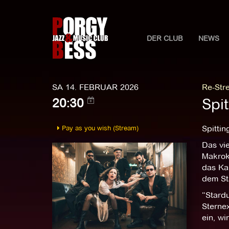
DER CLUB
NEWS
SA 14. FEBRUAR 2026
Re-Str
Spi
20:30
Pay as you wish (Stream)
Spittin
Das vi
Makrok
das Ka
dem St
“Stardu
Sterne
ein, wi