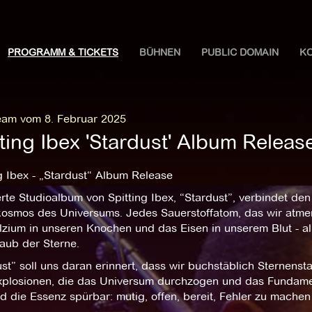
PROGRAMM & TICKETS
BÜHNEN
PUBLIC DOMAIN
K
eam vom 8. Februar 2025
tting Ibex 'Stardust' Album Releas
g Ibex - „Stardust“ Album Release
erte Studioalbum von Spitting Ibex, “Stardust”, verbindet 
osmos des Universums. Jedes Sauerstoffatom, das wir atmen
lzium in unseren Knochen und das Eisen in unserem Blut - a
aub der Sterne.
st” soll uns daran erinnert, dass wir buchstäblich Sternens
xplosionen, die das Universum durchzogen und das Fundame
rd die Essenz spürbar: mutig, offen, bereit, Fehler zu mach