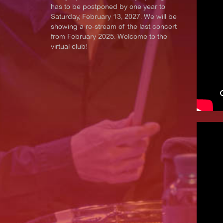
has to be postponed by one year to
Saturday, February 13, 2027. We will be
showing a re-stream of the last concert
from February 2025. Welcome to the
virtual club!