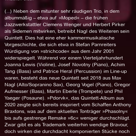
(...) Neben dem mitunter sehr räudigen Trio, in dem
albummäßig – etwa auf »Moped« – die frühen
Jazzwerkstattler Clemens Wenger und Herbert Pirker
als Sidemen mitwirken, betreibt Nagl des Weiteren sein
Quintett. Dies hat eine eher kammermusikalische
Vorgeschichte, die sich etwa in Stefan Parnreiters
Würdigung von »strichcode« aus dem Jahr 2001
widerspiegelt. Während vor einem Vierteljahrhundert
Joanna Lewis (Violine), Josef Novotny (Piano), Achim
Tang (Bass) und Patrice Heral (Percussion) im Line-up
waren, besteht das neue Quintett seit 2018 aus Max
Nagl (Alto/Sopranino Sax), Georg Vogel (Piano), Gregor
Aufmesser (Bass), Martin Eberle (Trompete) und Phil
Yaeger (Posaune). »Pdorvk«, das Quintett-Album aus
2020 zeigte sich bereits inspiriert vom Schaffen Anthony
Braxtons, was auf dem aktuellen Tonträger »Phasolny«
bis aufs gestrenge Remake »6c« weniger durchschlägt.
Zwar gibt es als Trademark weiterhin wendige Bravour,
doch wirken die durchdacht komponierten Stücke noch