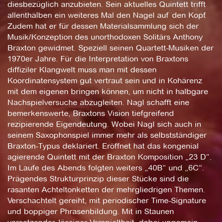
diesbezüglich anzubieten. Sein aktuelles Quintett trifft
allenthalben ein weiteres Mal den Nagel auf den Kopf.
Zudem hat er für dessen Materialsammlung sich der
Musik/Konzeption des unorthodoxen Solitärs Anthony
Braxton gewidmet. Speziell seinen Quartett-Musiken der
1970er Jahre. Für die Interpretation von Braxtons
diffiziler Klangwelt muss man mit dessen
Koordinatensystem gut vertraut sein und in Kohärenz
mit dem eigenen bringen können, um nicht in halbgare
Nachspielversuche abzugleiten. Nagl schafft eine
bemerkenswerte, Braxtons Vision tiefgreifend
rezipierende Eigendeutung. Wobei Nagl sich auch in
seinem Saxophonspiel immer mehr als selbstständiger
Braxton-Typus deklariert. Eröffnet hat das kongenial
agierende Quintett mit der Braxton Komposition „23 D“.
Im Laufe des Abends folgten weiters „40B“ und „6C“.
Prägendes Strukturprinzip dieser Stücke sind die
rasanten Achteltonketten der mehrgliedrigen Themen.
Verschachtelt gereiht, mit periodischer Time-Signature
und boppiger Phrasenbildung. Mit in Staunen