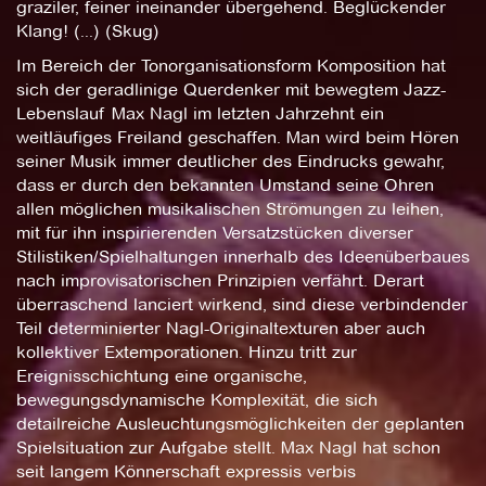
graziler, feiner ineinander übergehend. Beglückender
Klang! (...) (Skug)
Im Bereich der Tonorganisationsform Komposition hat
sich der geradlinige Querdenker mit bewegtem Jazz-
Lebenslauf Max Nagl im letzten Jahrzehnt ein
weitläufiges Freiland geschaffen. Man wird beim Hören
seiner Musik immer deutlicher des Eindrucks gewahr,
dass er durch den bekannten Umstand seine Ohren
allen möglichen musikalischen Strömungen zu leihen,
mit für ihn inspirierenden Versatzstücken diverser
Stilistiken/Spielhaltungen innerhalb des Ideenüberbaues
nach improvisatorischen Prinzipien verfährt. Derart
überraschend lanciert wirkend, sind diese verbindender
Teil determinierter Nagl-Originaltexturen aber auch
kollektiver Extemporationen. Hinzu tritt zur
Ereignisschichtung eine organische,
bewegungsdynamische Komplexität, die sich
detailreiche Ausleuchtungsmöglichkeiten der geplanten
Spielsituation zur Aufgabe stellt. Max Nagl hat schon
seit langem Könnerschaft expressis verbis