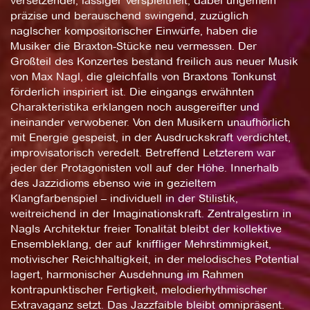
versetzender, lässiger Verspieltheit, dabei ungemein
präzise und berauschend swingend, zuzüglich
naglscher kompositorischer Einwürfe, haben die
Musiker die Braxton-Stücke neu vermessen. Der
Großteil des Konzertes bestand freilich aus neuer Musik
von Max Nagl, die gleichfalls von Braxtons Tonkunst
förderlich inspiriert ist. Die eingangs erwähnten
Charakteristika erklangen noch ausgereifter und
ineinander verwobener. Von den Musikern unaufhörlich
mit Energie gespeist, in der Ausdruckskraft verdichtet,
improvisatorisch veredelt. Betreffend Letzterem war
jeder der Protagonisten voll auf der Höhe. Innerhalb
des Jazzidioms ebenso wie in gezieltem
Klangfarbenspiel – individuell in der Stilistik,
weitreichend in der Imaginationskraft. Zentralgestirn in
Nagls Architektur freier Tonalität bleibt der kollektive
Ensembleklang, der auf kniffliger Mehrstimmigkeit,
motivischer Reichhaltigkeit, in der melodisches Potential
lagert, harmonischer Ausdehnung im Rahmen
kontrapunktischer Fertigkeit, melodierhythmischer
Extravaganz setzt. Das Jazzfaible bleibt omnipräsent.