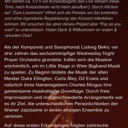
Wir starten ca. 1/2 h vor Konzertbeginn den Live-Stream (Real-
Time, nach Konzertende nicht mehr abrufbar!). Durch Klicken
auf "Zum Livestream" öffnet sich ein Fenster, wo Sie kostenlos
und ohne irgendeine Registrierung das Konzert miterleben
können. Wir ersuchen Sie aber, dieses Projekt über "Pay as you
wish" zu unterstützen. Vielen Dank & Willkommen im realen &
virtuellen Club!
Als der Komponist und Saxophonist Ludwig Bekic vor
drei Jahren das sechzehnköpfige Wednesday Night
Prayer Orchestra gründete, trafen sich die Musiker
wöchentlich, um im Little Stage in Wien Bigband-Musik
zu spielen. Zu Beginn bildete die Musik der alten
Meister Duke Ellington, Carla Bley, Gil Evans und
natürlich ihres Namensgebers Charles Mingus ihre
gemeinsame musikalische Grundlage. Durch freie
Improvisation und maßgeschneiderte Arrangements war
es ihr Ziel, die unterschiedlichen Persönlichkeiten der
Wiener Jazzszene in einem einzigen Ensemble zu
vereinen.
Auf diese ersten Erkundungen folgten zahlreiche