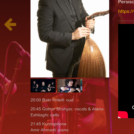
Persis
https:/
20:00 Bakr Khleifi: oud
20:45 Golnar Shahyar,: vocals & Atena
Eshtiaghi: cello
21:45 Kurdophone
Amir Ahmadi: piano