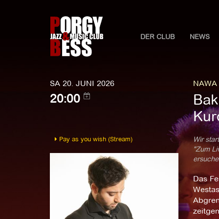
DER CLUB
NEWS
SA 20. JUNI 2026
NAWA F
Bakr
20:00
Kur
Pay as you wish (Stream)
Wir star
"Zum Liv
ersuchen
Das Fe
Westasi
Abgrenz
zeitge