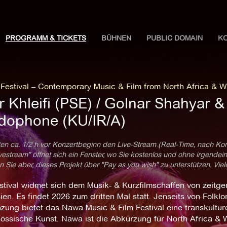
PROGRAMM & TICKETS
BÜHNEN
PUBLIC DOMAIN
K
estival – Contemporary Music & Film from North Africa & W
 Khleifi (PSE) / Golnar Shahyar & 
dophone (KU/IR/A)
ten ca. 1/2 h vor Konzertbeginn den Live-Stream (Real-Time, nach Ko
estream" öffnet sich ein Fenster, wo Sie kostenlos und ohne irgendei
 Sie aber, dieses Projekt über "Pay as you wish" zu unterstützen. Vie
stival widmet sich dem Musik- & Kurzfilmschaffen von zeitge
en. Es findet 2026 zum dritten Mal statt. Jenseits von Folklo
ung bietet das Nawa Music & Film Festival eine transkulturel
nössische Kunst. Nawa ist die Abkürzung für North Africa &