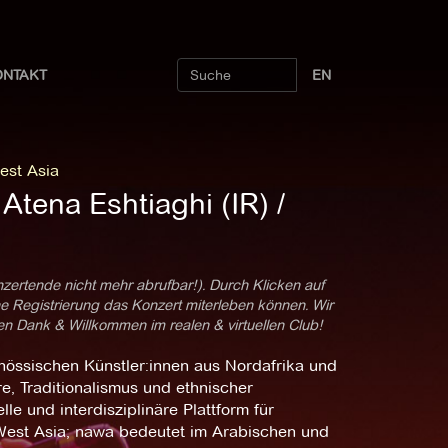
ONTAKT
EN
est Asia
Atena Eshtiaghi (IR) /
nzertende nicht mehr abrufbar!). Durch Klicken auf
ne Registrierung das Konzert miterleben können. Wir
len Dank & Willkommen im realen & virtuellen Club!
nössischen Künstler:innen aus Nordafrika und
re, Traditionalismus und ethnischer
le und interdisziplinäre Plattform für
 West Asia; nawa bedeutet im Arabischen und