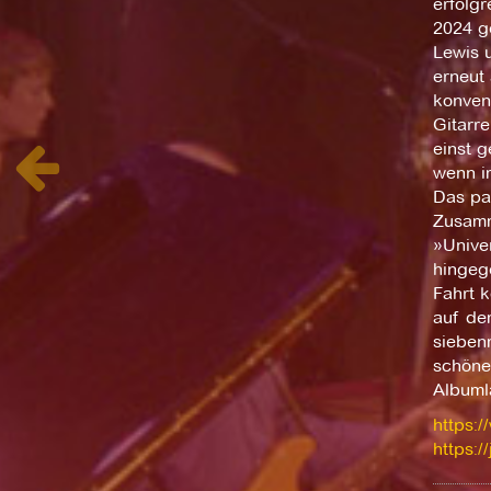
erfolg
2024 g
Lewis 
erneut 
konven
Gitarre
einst 
wenn i
Das pas
Zusamme
»Unive
hingege
Fahrt k
auf de
siebenm
schöne
Albuml
https:
https:/