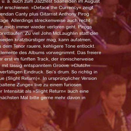
 u. a. auch zum Jazzfest Saalfelden im August
e! erschienen. »Deface the Currency« zeigt
endan Canty plus Gitarrist Anthony Pirog
Frage. Allerdings streckenweise auch recht
r mich immer wieder verloren geht. Pirogs
ffbrettläufen. Zu viel John McLaughlin statt den
hieden kratzbürstiger mag, kann aufatmen,
 dem Tenor rauere, kehligere Töne entlockt.
e Elemente des Albums vorwegnimmt. Das freiere
 erst im fünften Track, der ironischerweise
 mit lässig entspanntem Groove. »Clutch«
rfälligen Eindruck. Sei’s drum. So richtig in
 (Slight Return)«. In ursprünglicher Version
altene Zunge« live zu einem furiosen
r Intensität als »Slight Return« auch eine
nächsten Mal bitte gerne mehr davon in