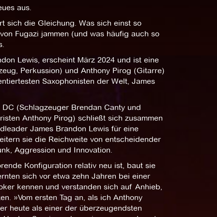
eues aus.
 sich die Gleichung. Was sich einst so
te von Fugazi jammen (und was häufig auch so
s.
on Lewis, erscheint März 2024 und ist eine
zeug, Perkussion) und Anthony Pirog (Gitarre)
alentiertesten Saxophonisten der Welt, James
on DC (Schlagzeuger Brendan Canty und
rristen Anthony Pirog) schließt sich zusammen
dleader James Brandon Lewis für eine
tern sie die Reichweite von entscheidender
nk, Aggression und Innovation.
de Konfiguration relativ neu ist, baut sie
rnten sich vor etwa zehn Jahren bei einer
oker kennen und verstanden sich auf Anhieb,
en. »Vom ersten Tag an, als ich Anthony
er heute als einer der überzeugendsten