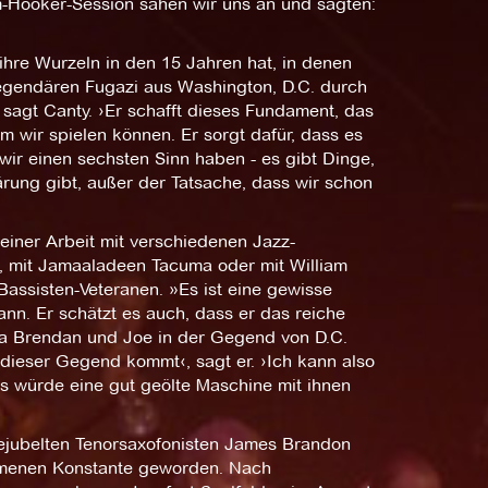
m-Hooker-Session sahen wir uns an und sagten:
 ihre Wurzeln in den 15 Jahren hat, in denen
egendären Fugazi aus Washington, D.C. durch
, sagt Canty. ›Er schafft dieses Fundament, das
em wir spielen können. Er sorgt dafür, dass es
wir einen sechsten Sinn haben - es gibt Dinge,
ärung gibt, außer der Tatsache, dass wir schon
seiner Arbeit mit verschiedenen Jazz-
re, mit Jamaaladeen Tacuma oder mit William
 Bassisten-Veteranen. »Es ist eine gewisse
nn. Er schätzt es auch, dass er das reiche
Da Brendan und Joe in der Gegend von D.C.
 dieser Gegend kommt‹, sagt er. ›Ich kann also
als würde eine gut geölte Maschine mit ihnen
lbejubelten Tenorsaxofonisten James Brandon
ommenen Konstante geworden. Nach