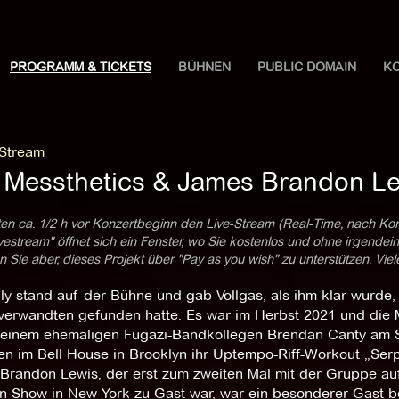
PROGRAMM & TICKETS
BÜHNEN
PUBLIC DOMAIN
K
 Stream
 Messthetics & James Brandon Le
ten ca. 1/2 h vor Konzertbeginn den Live-Stream (Real-Time, nach Ko
estream" öffnet sich ein Fenster, wo Sie kostenlos und ohne irgendei
 Sie aber, dieses Projekt über "Pay as you wish" zu unterstützen. Vie
lly stand auf der Bühne und gab Vollgas, als ihm klar wurde
erwandten gefunden hatte. Es war im Herbst 2021 und die Me
seinem ehemaligen Fugazi-Bandkollegen Brendan Canty am S
ten im Bell House in Brooklyn ihr Uptempo-Riff-Workout „Ser
Brandon Lewis, der erst zum zweiten Mal mit der Gruppe auft
n Show in New York zu Gast war, war ein besonderer Gast be