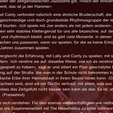
ader der zeitgenössischen Jazzszene gilt. »Nach der Willia
mmt, das ist ja der Hammer‹.
nd Canty verbindet natürlich eine ähnliche Bruderschaft, die
s geschmeidige und doch grundsolide Rhythmusgruppe der l
t tourten. ›Ich spiele mit Joe anders als mit jedem anderen‹
 ein sehr stabiles Klettergerüst für uns alle bezeichne, auf d
und rhythmisch bleibt, und es gibt viele Momente, in denen 
schen uns passieren, wenn wir spielen, für die es keine Erkl
0 Jahren zusammen spielen.
ergleicht die Erfahrung, mit Lally und Canty zu spielen, mit 
tern. ‹Ich verehre sie auf dieselbe Weise, wie ich es vereh
gespielt zu haben«, sagt er und zitiert ein Paar geschätzter
ung auf der Straße, die man in der Schule nicht bekommen ka
lische Erbe ihrer Heimatstadt in ihrem Sound hören kann. ›
chsen sind, sind sie mit Go-Go vertraut, mit allem, was aus
dass das Zeitgefühl nicht besser sein kann als das. Es ist, 
. (Pressetext)
ie sich verstehen. Für den ebenso vielbeschäftigten wie vie
ist die Zusammenarbeit mit The Messthetics zu einer willk