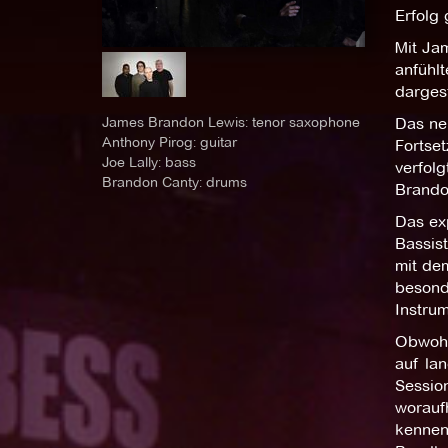
Erfolg
Mit Ja
anfühlt
dargest
James Brandon Lewis: tenor saxophone
Das ne
Anthony Pirog: guitar
Fortset
Joe Lally: bass
verfolg
Brandon Canty: drums
Brandon
Das ex
Bassist
mit de
besond
Instru
Obwohl
auf lan
Sessio
worauf
kennen