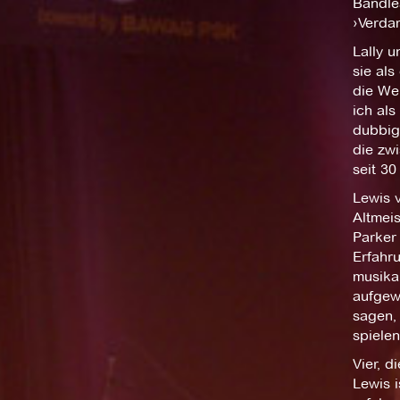
Bandle
›Verda
Lally u
sie al
die Wel
ich als
dubbig 
die zwi
seit 3
Lewis v
Altmeis
Parker 
Erfahr
musika
aufgewa
sagen, 
spielen
Vier, d
Lewis 