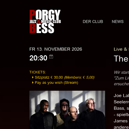
DER CLUB
NEWS
FR 13. NOVEMBER 2026
Live &
The
20:30
TICKETS:
Wir star
Sitzplatz € 30,00
(Members: € 5,00)
"Zum Liv
Pay as you wish (Stream)
ersuchen
Joe La
Seelenv
Bass, 
- spiel
James 
andere