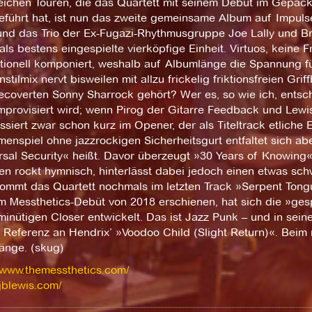
reichen Touren, die das Quartett mit seinem Debüt im Gepäck
eführt hat, ist nun das zweite gemeinsame Album auf Impuls
und das Trio der Ex-Fugazi-Rhythmusgruppe Joe Lally und Br
als bestens eingespielte vierköpfige Einheit. Virtuos, keine 
tionell komponiert, weshalb auf Albumlänge die Spannung fü
nstilmix nervt bisweilen mit allzu frickelig friktionsfreien Gri
gecoverten Sonny Sharrock gehört? Wer es, so wie ich, entsc
mprovisiert wird; wenn Pirog der Gitarre Feedback und Lewis
siert zwar schon kurz im Opener, der als Titeltrack etlich
nspiel ohne jazzrockigen Sicherheitsgurt entfaltet sich aber
rsal Security« heißt. Davor überzeugt »30 Years of Knowing«
n rockt hymnisch, hinterlässt dabei jedoch einen etwas schwe
ommt das Quartett nochmals im letzten Track »Serpent Tongue
m Messthetics-Debüt von 2018 erschienen, hat sich die »gesp
inütigen Closer entwickelt. Das ist Jazz Punk – und in seine
 Referenz an Hendrix’ »Voodoo Child (Slight Return)«. Beim 
änge. (skug)
//www.themessthetics.com/
/jblewis.com/