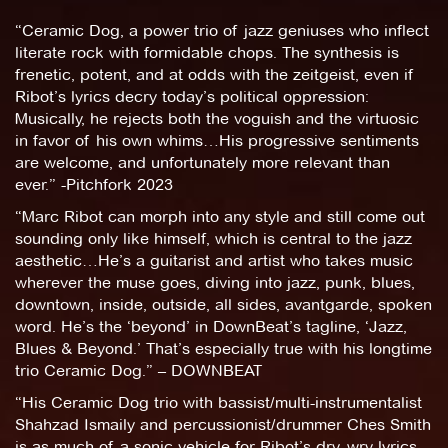
“Ceramic Dog, a power trio of jazz geniuses who inflect
literate rock with formidable chops. The synthesis is
frenetic, potent, and at odds with the zeitgeist, even if
Ribot’s lyrics decry today’s political oppression:
Musically, he rejects both the voguish and the virtuosic
in favor of his own whims…His progressive sentiments
are welcome, and unfortunately more relevant than
ever.” -Pitchfork 2023
“Marc Ribot can morph into any style and still come out
sounding only like himself, which is central to the jazz
aesthetic…He’s a guitarist and artist who takes music
wherever the muse goes, diving into jazz, punk, blues,
downtown, inside, outside, all sides, avantgarde, spoken
word. He’s the ‘beyond’ in DownBeat’s tagline, ‘Jazz,
Blues & Beyond.’ That’s especially true with his longtime
trio Ceramic Dog.” – DOWNBEAT
“His Ceramic Dog trio with bassist/multi-instrumentalist
Shahzad Ismaily and percussionist/drummer Ches Smith
is as much of a sonic vehicle for Ribot’s dry, wry lyrics