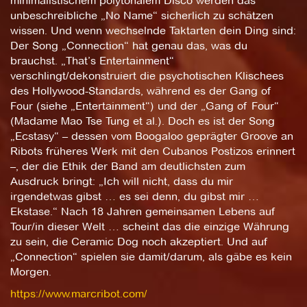
minimalistischem polytonalem Disco werden das
unbeschreibliche „No Name“ sicherlich zu schätzen
wissen. Und wenn wechselnde Taktarten dein Ding sind:
Der Song „Connection“ hat genau das, was du
brauchst. „That’s Entertainment“
verschlingt/dekonstruiert die psychotischen Klischees
des Hollywood-Standards, während es der Gang of
Four (siehe „Entertainment“) und der „Gang of Four“
(Madame Mao Tse Tung et al.). Doch es ist der Song
„Ecstasy“ – dessen vom Boogaloo geprägter Groove an
Ribots früheres Werk mit den Cubanos Postizos erinnert
–, der die Ethik der Band am deutlichsten zum
Ausdruck bringt: „Ich will nicht, dass du mir
irgendetwas gibst … es sei denn, du gibst mir …
Ekstase.“ Nach 18 Jahren gemeinsamen Lebens auf
Tour/in dieser Welt … scheint das die einzige Währung
zu sein, die Ceramic Dog noch akzeptiert. Und auf
„Connection“ spielen sie damit/darum, als gäbe es kein
Morgen.
https://www.marcribot.com/