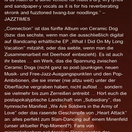
and sandpaper-y vocals as it is for his reverberating
skronk and fuzztoned twang-bar noodlings.” –
JAZZTIMES
„Connection“ ist das fünfte Album von Ceramic Dog
(bzw. das sechste, wenn man die ausschließlich digital
auf Bandcamp erhältliche EP „What I Did On My Long
Vacation“ mitzählt, oder das siebte, wenn man die
Zusammenarbeit mit Deerhoof einbezieht). Es ist auch
ihr bestes … ein Werk, das die Spannung zwischen
Ceramic Dogs (nicht ganz so post-)punkigen, neuen
Musik- und Free-Jazz-Ausgangspunkten und den Pop-
Ambitionen, die sie immer (nie allzu weit) unter der
Oberfläche vergraben haben, nicht auflöst … sondern
sie vielmehr bis zum Zerreißen antreibt … Hört euch die
postapokalyptische Landschaft von „Subsidiary“, das
hymnische Manifest „We Are Soldiers in the Army of
Love“ oder das rasende Geschimpfe von „Heart Attack“
an: alles perfekt zum Slam-Dancing auf einem Minenfeld
(unser aktueller Pop-Moment?). Fans von