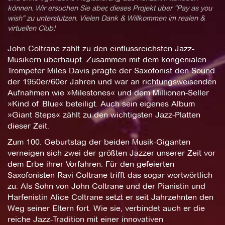
können. Wir ersuchen Sie aber, dieses Projekt über "Pay as you
wish" zu unterstützen. Vielen Dank & Willkommen im realen &
virtuellen Club!
John Coltrane zählt zu den einflussreichsten Jazz-
Musikern überhaupt. Zusammen mit dem kongenialen
Trompeter Miles Davis prägte der Saxofonist den Sound
der 1950er/60er Jahren und war an richtungsweisenden
Aufnahmen wie »Milestones« und dem Millionen-Seller
»Kind of Blue« beteiligt. Auch sein eigenes Album
»Giant Steps« zählt zu den wichtigsten Jazz-Platten
dieser Zeit.
Zum 100. Geburtstag der beiden Musik-Giganten
verneigen sich zwei der größten Jazzer unserer Zeit vor
dem Erbe ihrer Vorfahren. Für den gefeierten
Saxofonisten Ravi Coltrane trifft das sogar wortwörtlich
zu: Als Sohn von John Coltrane und der Pianistin und
Harfenistin Alice Coltrane setzt er seit Jahrzehnten den
Weg seiner Eltern fort. Wie sie, verbindet auch er die
reiche Jazz-Tradition mit einer innovativen