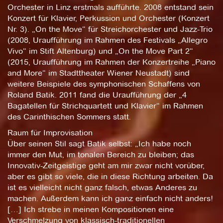
Orchester in Linz erstmals aufführte. 2008 entstand sein
Konzert für Klavier, Perkussion und Orchester (Konzert
Nr. 3). „On the Move“ für Streichorchester und Jazz-Trio
(2008, Uraufführung im Rahmen des Festivals „Allegro
Vivo“ im Stift Altenburg) und „On the Move Part 2“
(2015, Uraufführung im Rahmen der Konzertreihe „Piano
and More“ im Stadttheater Wiener Neustadt) sind
weitere Beispiele des symphonischen Schaffens von
Roland Batik. 2011 fand die Uraufführung der „4
Bagatellen für Strichquartett und Klavier“ im Rahmen
des Carinthischen Sommers statt.
Raum für Improvisation
Über seinen Stil sagt Batik selbst: „Ich habe noch
immer den Mut, im tonalen Bereich zu bleiben; das
Innovativ-Zeitgeistige geht am mir zwar nicht vorüber,
aber es gibt so viele, die in diese Richtung arbeiten. Da
ist es vielleicht nicht ganz falsch, etwas Anderes zu
machen. Außerdem kann ich ganz einfach nicht anders!
[…] Ich strebe in meinen Kompositionen eine
Verschmelzung von klassisch-traditionellen