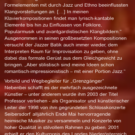
Formelementen mit durch Jazz und Ethno beeinflussten
Klangvorstellungen an. […] In meinen
Klavierkompositionen findet man lyrisch-kantable
Elemente bis hin zu Einflüssen von Folklore,
Popularmusik und avantgardistischen Klangbildern.“
Ausgenommen in seinen großbesetzten Kompositionen
versucht der Jazzer Batik auch immer wieder, dem
Interpreten Raum für Improvisation zu geben, ohne
dabei das formale Gerüst aus dem Gleichgewicht zu
bringen. „Aber stilistisch sind meine Ideen schon
romantisch-impressionistisch – mit einer Portion Jazz.“
Vorbild und Wegbegleiter für „Grenzgänger“
Nebenbei schafft es der mehrfach ausgezeichnete
Künstler – unter anderem wurde ihm 2003 der Titel
Professor verliehen - als Organisator und künstlerischer
Leiter der 1998 von ihm gegründeten Schlosskonzerte
Seibersdorf alljährlich Ende Mai hervorragende
heimische Musiker zu versammeln und Konzerte von
hoher Qualität in stilvollem Rahmen zu geben. 2001
erhielt er den Kulturpreis des Landes Niederösterreich.