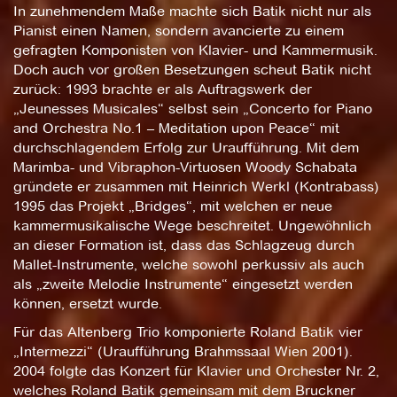
In zunehmendem Maße machte sich Batik nicht nur als
Pianist einen Namen, sondern avancierte zu einem
gefragten Komponisten von Klavier- und Kammermusik.
Doch auch vor großen Besetzungen scheut Batik nicht
zurück: 1993 brachte er als Auftragswerk der
„Jeunesses Musicales“ selbst sein „Concerto for Piano
and Orchestra No.1 – Meditation upon Peace“ mit
durchschlagendem Erfolg zur Uraufführung. Mit dem
Marimba- und Vibraphon-Virtuosen Woody Schabata
gründete er zusammen mit Heinrich Werkl (Kontrabass)
1995 das Projekt „Bridges“, mit welchen er neue
kammermusikalische Wege beschreitet. Ungewöhnlich
an dieser Formation ist, dass das Schlagzeug durch
Mallet-Instrumente, welche sowohl perkussiv als auch
als „zweite Melodie Instrumente“ eingesetzt werden
können, ersetzt wurde.
Für das Altenberg Trio komponierte Roland Batik vier
„Intermezzi“ (Uraufführung Brahmssaal Wien 2001).
2004 folgte das Konzert für Klavier und Orchester Nr. 2,
welches Roland Batik gemeinsam mit dem Bruckner