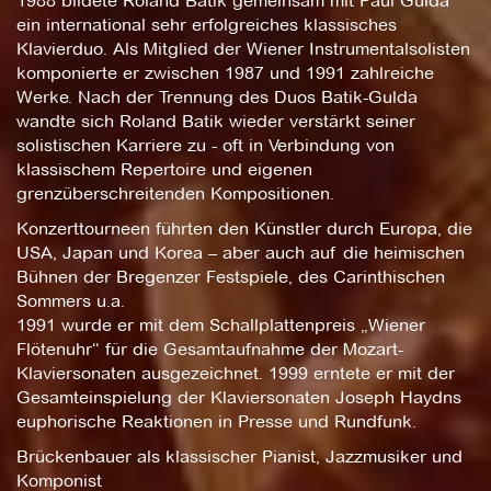
1988 bildete Roland Batik gemeinsam mit Paul Gulda
ein international sehr erfolgreiches klassisches
Klavierduo. Als Mitglied der Wiener Instrumentalsolisten
komponierte er zwischen 1987 und 1991 zahlreiche
Werke. Nach der Trennung des Duos Batik-Gulda
wandte sich Roland Batik wieder verstärkt seiner
solistischen Karriere zu - oft in Verbindung von
klassischem Repertoire und eigenen
grenzüberschreitenden Kompositionen.
Konzerttourneen führten den Künstler durch Europa, die
USA, Japan und Korea – aber auch auf die heimischen
Bühnen der Bregenzer Festspiele, des Carinthischen
Sommers u.a.
1991 wurde er mit dem Schallplattenpreis „Wiener
Flötenuhr“ für die Gesamtaufnahme der Mozart-
Klaviersonaten ausgezeichnet. 1999 erntete er mit der
Gesamteinspielung der Klaviersonaten Joseph Haydns
euphorische Reaktionen in Presse und Rundfunk.
Brückenbauer als klassischer Pianist, Jazzmusiker und
Komponist