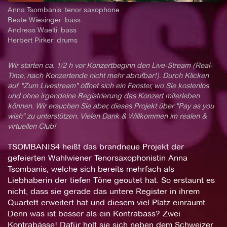
Anna Tsombanis: tenor saxophone
Beate Wiesinger: bass
Andreas Waelti: bass
Herbert Pirker: drums
Wir starten ca. 1/2 h vor Konzertbeginn den Live-Stream (Real-
Time, nach Konzertende nicht mehr abrufbar!). Durch Klicken
auf "Zum Livestream" öffnet sich ein Fenster, wo Sie kostenlos
und ohne irgendeine Registrierung das Konzert miterleben
können. Wir ersuchen Sie aber, dieses Projekt über "Pay as you
wish" zu unterstützen. Vielen Dank & Willkommen im realen &
virtuellen Club!
TSOMBANIS4 heißt das brandneue Projekt der
gefeierten Wahlwiener Tenorsaxophonistin Anna
Tsombanis, welche sich bereits mehrfach als
Liebhaberin der tiefen Töne geoutet hat. So erstaunt es
nicht, dass sie gerade das untere Register in ihrem
Quartett erweitert hat und diesem viel Platz einräumt.
Denn was ist besser als ein Kontrabass? Zwei
Kontrabässe! Dafür holt sie sich neben dem Schweizer