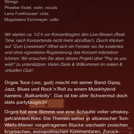
Strings
Phoebe Violet: violin, vocals
Lena Funkhauser: viola
Magdalena Eichmeyer: cello
Wir starten ca. 1/2 h vor Konzertbeginn den Live-Stream (Real-
Time, nach Konzertende nicht mehr abrufbar!). Durch Klicken
auf "Zum Livestream" öffnet sich ein Fenster, wo Sie kostenlos
und ohne irgendeine Registrierung das Konzert miterleben
können. Wir ersuchen Sie aber, dieses Projekt über "Pay as you
wish" zu unterstützen. Vielen Dank & Willkommen im realen &
virtuellen Club!
Orges Toce (voc, guit) mischt mit seiner Band Gipsy,
Jazz, Blues und Rock’n’Roll zu einem Musikhybrid
namens „Balkanbilly“. Das ist bei aller Schwermut doch
stets partytauglich!
Orges hat eine Stimme wie eine Schaufel voller whiskey-
getränktem Kies. Die Themen seiner in albanischer Tom-
Waits-Manier vorgetragenen Stücke wechseln zwischen
kryptischen, soziopolitischen Kommentaren, Zurück-