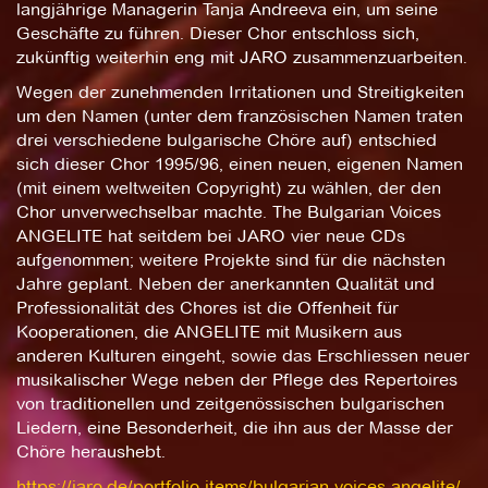
langjährige Managerin Tanja Andreeva ein, um seine
Geschäfte zu führen. Dieser Chor entschloss sich,
zukünftig weiterhin eng mit JARO zusammenzuarbeiten.
Wegen der zunehmenden Irritationen und Streitigkeiten
um den Namen (unter dem französischen Namen traten
drei verschiedene bulgarische Chöre auf) entschied
sich dieser Chor 1995/96, einen neuen, eigenen Namen
(mit einem weltweiten Copyright) zu wählen, der den
Chor unverwechselbar machte. The Bulgarian Voices
ANGELITE hat seitdem bei JARO vier neue CDs
aufgenommen; weitere Projekte sind für die nächsten
Jahre geplant. Neben der anerkannten Qualität und
Professionalität des Chores ist die Offenheit für
Kooperationen, die ANGELITE mit Musikern aus
anderen Kulturen eingeht, sowie das Erschliessen neuer
musikalischer Wege neben der Pflege des Repertoires
von traditionellen und zeitgenössischen bulgarischen
Liedern, eine Besonderheit, die ihn aus der Masse der
Chöre heraushebt.
https://jaro.de/portfolio-items/bulgarian-voices-angelite/