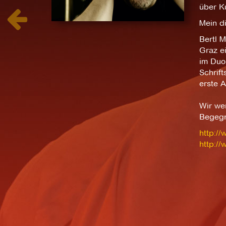
über K
Mein di
Bertl M
Graz e
im Duo 
Schrift
erste 
Wir wer
Begegn
http:/
http://