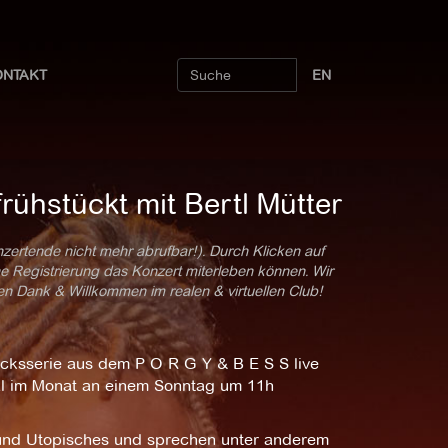
ONTAKT
EN
rühstückt mit Bertl Mütter
nzertende nicht mehr abrufbar!). Durch Klicken auf
ne Registrierung das Konzert miterleben können. Wir
len Dank & Willkommen im realen & virtuellen Club!
cksserie aus dem P O R G Y & B E S S live
nmal im Monat an einem Sonntag um 11h
s und Utopisches und sprechen unter anderem