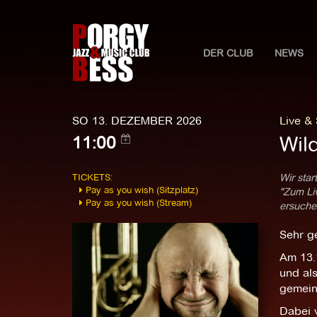
DER CLUB
NEWS
SO 13. DEZEMBER 2026
Live &
Wil
11:00
TICKETS:
Wir star
Pay as you wish (Sitzplatz)
"Zum Liv
Pay as you wish (Stream)
ersuchen
Sehr g
Am 13.
und al
gemein
Dabei 