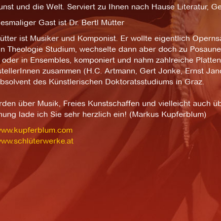
unst und die Welt. Serviert zu Ihnen nach Hause Literatur, 
esmaliger Gast ist Dr. Bertl Mütter
ütter ist Musiker und Komponist. Er wollte eigentlich Oper
in Theologie Studium, wechselte dann aber doch zu Posaune,
oder in Ensembles, komponiert und nahm zahlreiche Platten a
stellerInnen zusammen (H.C. Artmann, Gert Jonke, Ernst Jand
Absolvent des Künstlerischen Doktoratsstudiums in Graz.
den über Musik, Freies Kunstschaffen und vielleicht auch üb
ung lade ich Sie sehr herzlich ein! (Markus Kupferblum)
/www.kupferblum.com
www.schlüterwerke.at