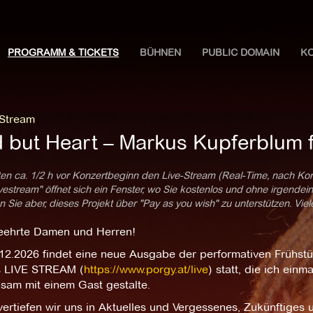
PROGRAMM & TICKETS
BÜHNEN
PUBLIC DOMAIN
K
 Stream
d but Heart – Markus Kupferblum f
ten ca. 1/2 h vor Konzertbeginn den Live-Stream (Real-Time, nach Ko
estream" öffnet sich ein Fenster, wo Sie kostenlos und ohne irgendei
 Sie aber, dieses Projekt über "Pay as you wish" zu unterstützen. Vie
eehrte Damen und Herren!
12.2026 findet eine neue Ausgabe der performativen Frühstü
s LIVE STREAM (
https://www.porgy.at/live
) statt, die ich ei
sam mit einem Gast gestalte.
vertiefen wir uns in Aktuelles und Vergessenes, Zukünftige