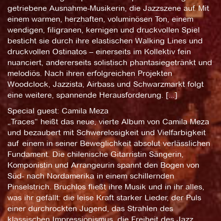
getriebene Ausnahme-Musikerin, die Jazzszene auf. Mit
einem warmen, herzhaften, voluminösen Ton, einem
wendigen, filigranen, kernigen und druckvollen Spiel
besticht sie durch ihre elastischen Walking Lines und
druckvollen Ostinatos – einerseits im Kollektiv fein
nuanciert, andererseits solistisch phantasiegetränkt und
melodiös. Nach ihren erfolgreichen Projekten
Woodclock, Jazzista, Airbass und Schwarzmarkt folgt
eine weitere, spannende Herausforderung. [...]
Special guest: Camila Meza
„Traces“ heißt das neue, vierte Album von Camila Meza
und bezaubert mit Schwerelosigkeit und Vielfarbigkeit
auf einem in seiner Beweglichkeit absolut verlässlichen
Fundament. Die chilenische Gitarristin Sängerin,
Komponistin und Arrangeurin spannt den Bogen von
Süd- nach Nordamerika in einem schillernden
Pinselstrich. Bruchlos fließt ihre Musik und in ihr alles,
was ihr gefällt: die leise Kraft starker Lieder, der Puls
einer durchrockten Jugend, das Strahlen des
klassischen Impressionismus, die Freiheit des Jazz.