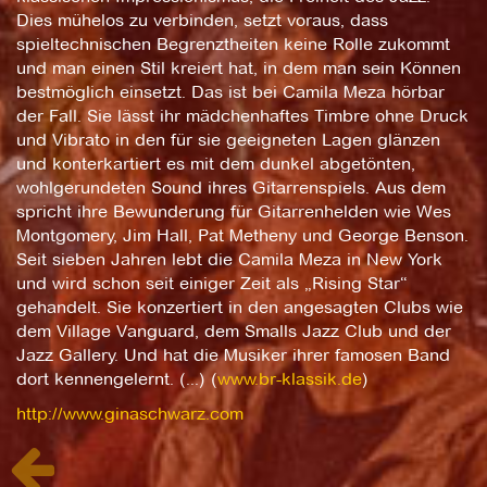
Dies mühelos zu verbinden, setzt voraus, dass
spieltechnischen Begrenztheiten keine Rolle zukommt
und man einen Stil kreiert hat, in dem man sein Können
bestmöglich einsetzt. Das ist bei Camila Meza hörbar
der Fall. Sie lässt ihr mädchenhaftes Timbre ohne Druck
und Vibrato in den für sie geeigneten Lagen glänzen
und konterkartiert es mit dem dunkel abgetönten,
wohlgerundeten Sound ihres Gitarrenspiels. Aus dem
spricht ihre Bewunderung für Gitarrenhelden wie Wes
Montgomery, Jim Hall, Pat Metheny und George Benson.
Seit sieben Jahren lebt die Camila Meza in New York
und wird schon seit einiger Zeit als „Rising Star“
gehandelt. Sie konzertiert in den angesagten Clubs wie
dem Village Vanguard, dem Smalls Jazz Club und der
Jazz Gallery. Und hat die Musiker ihrer famosen Band
dort kennengelernt. (...) (
www.br-klassik.de
)
http://www.ginaschwarz.com