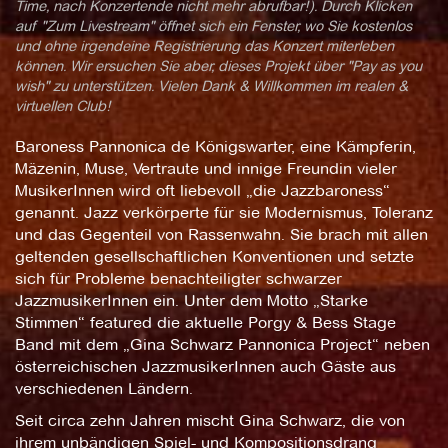
Time, nach Konzertende nicht mehr abrufbar!). Durch Klicken
auf "Zum Livestream" öffnet sich ein Fenster, wo Sie kostenlos
und ohne irgendeine Registrierung das Konzert miterleben
können. Wir ersuchen Sie aber, dieses Projekt über "Pay as you
wish" zu unterstützen. Vielen Dank & Willkommen im realen &
virtuellen Club!
Baroness Pannonica de Königswarter, eine Kämpferin,
Mäzenin, Muse, Vertraute und innige Freundin vieler
MusikerInnen wird oft liebevoll „die Jazzbaroness“
genannt. Jazz verkörperte für sie Modernismus, Toleranz
und das Gegenteil von Rassenwahn. Sie brach mit allen
geltenden gesellschaftlichen Konventionen und setzte
sich für Probleme benachteiligter schwarzer
JazzmusikerInnen ein. Unter dem Motto „Starke
Stimmen“ featured die aktuelle Porgy & Bess Stage
Band mit dem „Gina Schwarz Pannonica Project“ neben
österreichischen JazzmusikerInnen auch Gäste aus
verschiedenen Ländern.
Seit circa zehn Jahren mischt Gina Schwarz, die von
ihrem unbändigen Spiel- und Kompositionsdrang