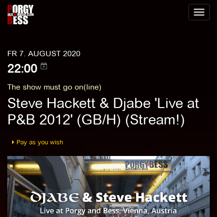
Toggl
naviga
FR 7. AUGUST 2020
22:00
The show must go on(line)
Steve Hackett & Djabe 'Live at
P&B 2012' (GB/H) (Stream!)
Pay as you wish