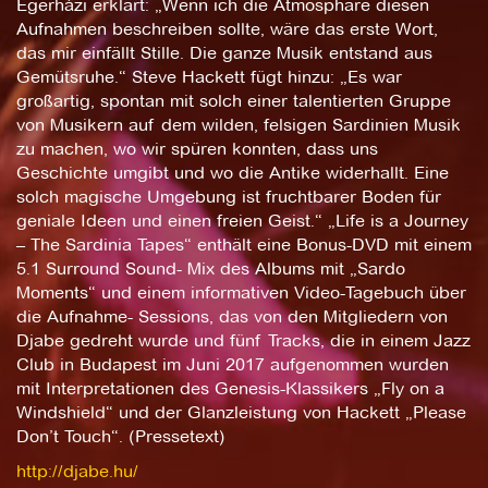
Égerházi erklärt: „Wenn ich die Atmosphäre diesen
Aufnahmen beschreiben sollte, wäre das erste Wort,
das mir einfällt Stille. Die ganze Musik entstand aus
Gemütsruhe.“ Steve Hackett fügt hinzu: „Es war
großartig, spontan mit solch einer talentierten Gruppe
von Musikern auf dem wilden, felsigen Sardinien Musik
zu machen, wo wir spüren konnten, dass uns
Geschichte umgibt und wo die Antike widerhallt. Eine
solch magische Umgebung ist fruchtbarer Boden für
geniale Ideen und einen freien Geist.“ „Life is a Journey
– The Sardinia Tapes“ enthält eine Bonus-DVD mit einem
5.1 Surround Sound- Mix des Albums mit „Sardo
Moments“ und einem informativen Video-Tagebuch über
die Aufnahme- Sessions, das von den Mitgliedern von
Djabe gedreht wurde und fünf Tracks, die in einem Jazz
Club in Budapest im Juni 2017 aufgenommen wurden
mit Interpretationen des Genesis-Klassikers „Fly on a
Windshield“ und der Glanzleistung von Hackett „Please
Don’t Touch“. (Pressetext)
http://djabe.hu/