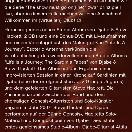
abgesagten Konzert anbieten können. Nun streamen wir
die Serie "The show must go on(line)" zwar prinzipiell
live, aber in diesem Falle machen wir eine Ausnahme!
Willkommen im (virtuellen) Club! CH
Herausragendes neues Studio-Album von Djabe & Steve
Hackett. 2 CDs und eine Bonus-DVD mit Liveaufnahmen
und einem Videotagebuch des Making of von “Life Is A
Journey”. Esoteric Antenna verkünden die
Veröffentlichung des wundervollen neuen Studio-Albums
"Life is a Journey: The Sardinia Tapes" von Djabe &
Steve Hackett. Das Album ist das Ergebnis einer
improvisierten Session in einer Kirche auf Sardinien mit
Djabe (eine der erfolgreichsten Jazz-Groups Ungarns)
und dem gefeierten Gitarristen Steve Hackett. Die
Zusammenarbeit zwischen der Band und dem
ehemaligen Genesis-Gitarristen und Solo-Künstler
begann im Jahr 2007. Steve Hackett und Djabe
performten auf der Bühne Genesis-, Hacketts Solo-
Material und Kompositionen von Djabe. Dies ist ihr
erstes gemeinsames Studio-Album. Djabe-Gitarrist Attila